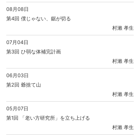
08月08日
第4回 僕じゃない、鋸が切る
村瀨 孝生
07月04日
第3回 ひ弱な体補完計画
村瀨 孝生
06月03日
第2回 爺捨て山
村瀨 孝生
05月07日
第1回 「老い方研究所」を立ち上げる
村瀨 孝生