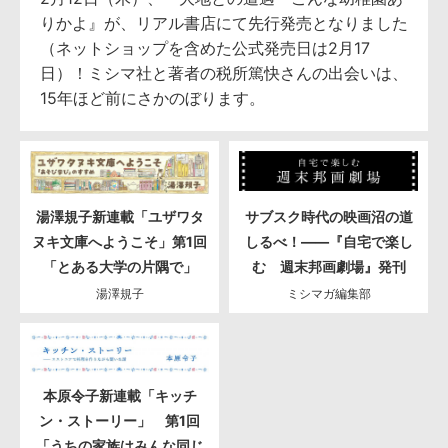
りかよ』が、リアル書店にて先行発売となりました
（ネットショップを含めた公式発売日は2月17
日）！ミシマ社と著者の税所篤快さんの出会いは、
15年ほど前にさかのぼります。
湯澤規子新連載「ユザワタ
サブスク時代の映画沼の道
ヌキ文庫へようこそ」第1回
しるべ！――『自宅で楽し
「とある大学の片隅で」
む 週末邦画劇場』発刊
湯澤規子
ミシマガ編集部
本原令子新連載「キッチ
ン・ストーリー」 第1回
「うちの家族はみんな同じ