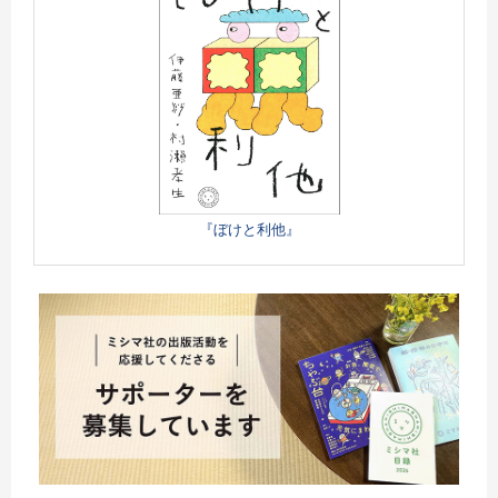
『ぼけと利他』