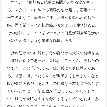
すると、4種類ある結腸に時間差のある波が生じ
る。スタジアムに陣取る観客たちが起こす応援のウエ
ーブのように。最高潮に達した波が直腸へと達した
時、固く閉じられた括約筋が嘘のように伸び始める。
その感触には、イソギンチャクの口盤が開き繊毛がゆ
らゆらと漂うような優雅な風情がある。
括約筋が大いに解れ、母の御門が最大限の開帳を成
し遂げた直後であった。直腸が「ごっくん」をしたの
である。この「ごっくん」は、僕にも身に覚えがあ
る。結腸に溜まったうんこが調子よくお出ましになる
時が稀にあるが、あと少しで綺麗な一本を産み落とす
というときに、下部直腸が「ごっくん」をしてしま
い、肛門が天晴な１本を分断するギロチンと化す。あ
の少し残念な気持ちにさせる「ごっくん」だ。