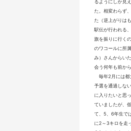
るようにしか見え
た。相変わらず、
た（逆上がりは
駅伝が行われる
旗を振りに行くの
のワコールに所
み）さんからい
会う何年も前か
毎年2月には都
予選を通過しな
に入りたいと思
ていましたが、低
て、5、6年生で
に2～3キロを走