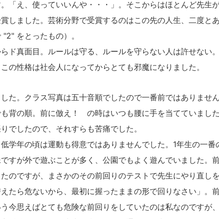
す。「え、使っていいんや・・・」。そこからはほとんど先生
受賞しました。芸術分野で受賞するのはこの先の人生、二度と
"2" をとったもの）。
らド真面目。ルールは守る、ルールを守らない人は許せない。
。この性格は社会人になってからとても邪魔になりました。
した。クラス写真は五十音順でしたので一番前ではありません
でも背の順。前に倣え！ の時はいつも腰に手を当てていまし
張りでしたので、それすらも苦痛でした。
低学年の頃は運動も得意ではありませんでした。1年生の一番
妹ですが外で遊ぶことが多く、公園でもよく遊んでいました。
ったのですが、まさかのその前回りのテストで先生にやり直し
替えたら危ないから、最初に握ったままの形で回りなさい」。
いう今思えばとても危険な前回りをしていたのは私なのですが