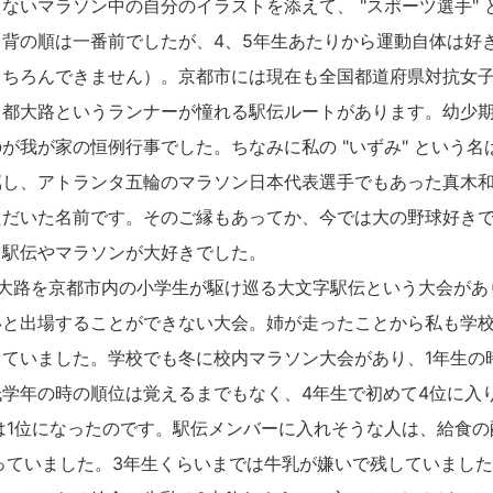
ないマラソン中の自分のイラストを添えて、 "スポーツ選手" 
背の順は一番前でしたが、4、5年生あたりから運動自体は好
もちろんできません）。京都市には現在も全国都道府県対抗女
、都大路というランナーが憧れる駅伝ルートがあります。幼少
が我が家の恒例行事でした。ちなみに私の "いずみ" という名
属し、アトランタ五輪のマラソン日本代表選手でもあった真木
ただいた名前です。そのご縁もあってか、今では大の野球好き
ら駅伝やマラソンが大好きでした。
大路を京都市内の小学生が駆け巡る大文字駅伝という大会があ
いと出場することができない大会。姉が走ったことから私も学
っていました。学校でも冬に校内マラソン大会があり、1年生の
学年の時の順位は覚えるまでもなく、4年生で初めて4位に入
は1位になったのです。駅伝メンバーに入れそうな人は、給食
っていました。3年生くらいまでは牛乳が嫌いで残していまし