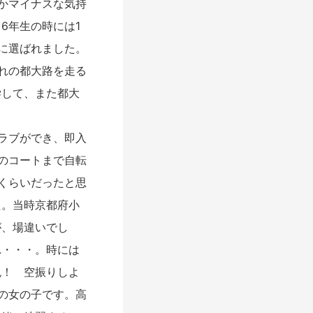
かマイナスな気持
6年生の時には1
に選ばれました。
れの都大路を走る
学して、また都大
ラブができ、即入
のコートまで自転
くらいだったと思
た。当時京都府小
が、場違いでし
れ・・・。時には
鬼！ 空振りしよ
の女の子です。高