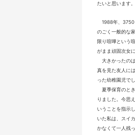
たいと思います
1988年、37
のごく一般的な家
限り喧嘩という
がまま頑固次女
大きかったのは
真を見た友人に
った幼稚園児で
夏季保育のとき
りました。今思え
いうことを指示し
いた私は、スイ
かなくて一人残