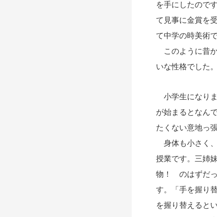
を手にしたので
て見事に金賞を
て中学の時美術で 
このように昔か
いな性格でした
小学生になりま
が始まるとなん
たくない意地っ
身体も小さく、
授業です。三姉
物！ のはずだ
す。「手を握り
を握り替えると