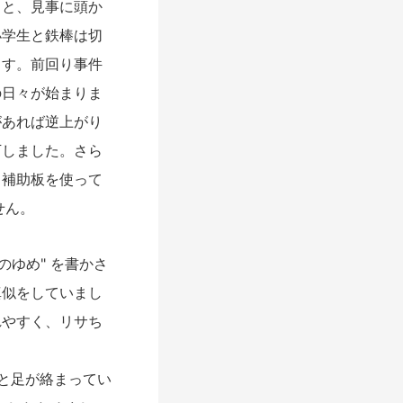
ると、見事に頭か
小学生と鉄棒は切
ます。前回り事件
の日々が始まりま
があれば逆上がり
下しました。さら
り補助板を使って
せん。
ゆめ" を書かさ
真似をしていまし
れやすく、リサち
と足が絡まってい