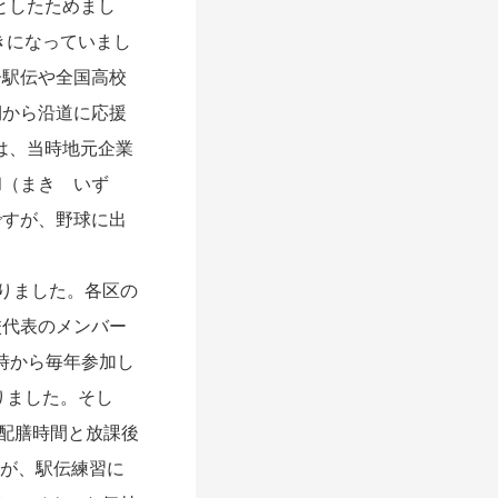
としたためまし
きになっていまし
子駅伝や全国高校
期から沿道に応援
は、当時地元企業
和（まき いず
ですが、野球に出
りました。各区の
校代表のメンバー
時から毎年参加し
りました。そし
の配膳時間と放課後
たが、駅伝練習に