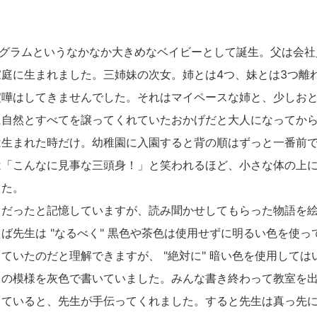
。
50グラムというなかなか大きめなベイビーとして誕生。父は会
庭に生まれました。三姉妹の次女。姉とは4つ、妹とは3つ離
喧嘩はしてきませんでした。それはマイペースな姉と、少しお
に自然とすべてを譲ってくれていたおかげだと大人になってか
生まれた時だけ。幼稚園に入園すると背の順はずっと一番前で
は「こんなに見事な三頭身！」と笑われるほど、小さな体の上
した。
だったと記憶していますが、読み聞かせしてもらった物語を絵
ば先生は "なるべく" 黒色や茶色は使用せずに明るい色を使っ
ていたのだと理解できますが、 "絶対に" 暗い色を使用しては
カの模様を灰色で書いていました。みんな書き終わって教室を
っていると、先生が手伝ってくれました。すると先生は真っ先