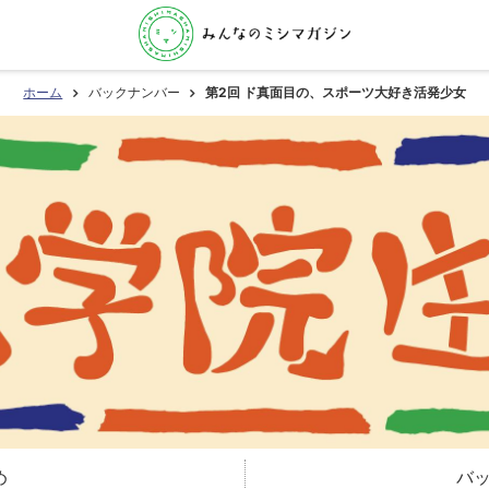
ホーム
バックナンバー
第2回 ド真面目の、スポーツ大好き活発少女
め
バ