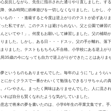
内心反抗しながら、先生に指示された通りやり直しました。す
以降、休み時間に鉄棒遊びを一切しなくなりました。しかし、
ないもの・・・進級すると今度は逆上がりのテストが必ずあり
だった私ですが、このテストは避けられない。父と公園で練習
さんといてや！」。何度もお願いして練習しました。父の補助
なりました。しかし、ある日・・・ドスッ。父の手が離れ、落
強まりました。テストももちろん不合格。小学校にある逆上が
局35歳の今になっても自力で逆上がりができたことはありま
というものもありませんでした。毎年のように "しょうらいの
、とにかくクラスで一番かわいくて勉強もできるリサちゃんの
ん。パンやさん。まったく興味はありませんでした。人に流さ
ていれば自分も賢くなれたような気がしていました。
意志で将来の夢を書いたのは、小学6年生の卒業文集です。手