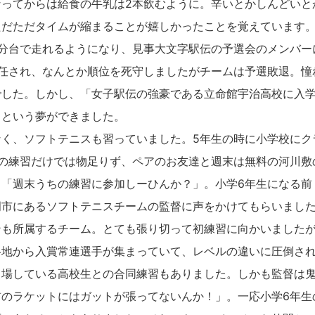
なってからは給食の牛乳は2本飲むように。辛いとかしんどいと
だただタイムが縮まることが嬉しかったことを覚えています。
3分台で走れるようになり、見事大文字駅伝の予選会のメンバー
を任され、なんとか順位を死守しましたがチームは予選敗退。憧
でした。しかし、「女子駅伝の強豪である立命館宇治高校に入
」という夢ができました。
く、ソフトテニスも習っていました。5年生の時に小学校にク
校の練習だけでは物足りず、ペアのお友達と週末は無料の河川敷
。「週末うちの練習に参加しーひんか？」。小学6年生になる前
岡市にあるソフトテニスチームの監督に声をかけてもらいまし
ンも所属するチーム。とても張り切って初練習に向かいました
各地から入賞常連選手が集まっていて、レベルの違いに圧倒さ
出場している高校生との合同練習もありました。しかも監督は
前のラケットにはガットが張ってないんか！」。一応小学6年生