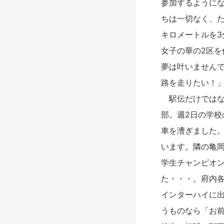
参加するように
ちは一切なく、た
キロメートルを
女子の華の2区
夢は叶いません
路を走りたい！
駅伝だけではな
部。週2日の学
車を漕ぎました
います。隣の亀
学生チャンピオ
た・・・。府内
インターハイに
うものなら「お