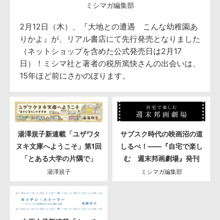
ミシマガ編集部
2月12日（木）、『大地との遭遇 こんな幼稚園あ
りかよ』が、リアル書店にて先行発売となりました
（ネットショップを含めた公式発売日は2月17
日）！ミシマ社と著者の税所篤快さんの出会いは、
15年ほど前にさかのぼります。
湯澤規子新連載「ユザワタ
サブスク時代の映画沼の道
ヌキ文庫へようこそ」第1回
しるべ！――『自宅で楽し
「とある大学の片隅で」
む 週末邦画劇場』発刊
湯澤規子
ミシマガ編集部