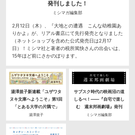
発刊しました！
ミシマガ編集部
2月12日（木）、『大地との遭遇 こんな幼稚園あ
りかよ』が、リアル書店にて先行発売となりました
（ネットショップを含めた公式発売日は2月17
日）！ミシマ社と著者の税所篤快さんの出会いは、
15年ほど前にさかのぼります。
湯澤規子新連載「ユザワタ
サブスク時代の映画沼の道
ヌキ文庫へようこそ」第1回
しるべ！――『自宅で楽し
「とある大学の片隅で」
む 週末邦画劇場』発刊
湯澤規子
ミシマガ編集部