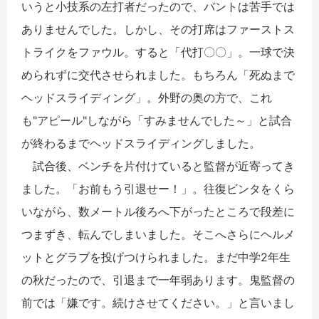
いうと小技系の左打者だったので、バントは苦手では
ありませんでした。しかし、その打席はファーストス
トライクをファウル。すると「代打〇〇」。一球で決
められずに交代させられました。もちろん「死ぬまで
ヘッドスライディング」。外野の奥の方で、これ
も"アピール"しながら「すみませんでした～」と試合
が終わるまでヘッドスライディングしました。
試合後、ベンチを片付けていると監督が近寄ってき
ました。「お前もう引退せー！」。往復ビンタをくら
いながら、数メートル後ろへ下がったところで段差に
つまずき、転んでしまいました。そこへさらにヘルメ
ットとグラブを投げつけられました。まだ中学2年生
の秋だったので、引退まで一年弱あります。鬼監督の
前では「嫌です。続けさせてください。」と言いまし