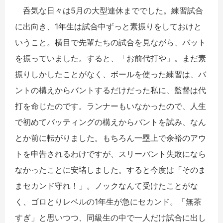
呑気な日々は5月の大型連休まででした。練習試合
に出向き、1年生は試合中ずっと素振りをしておけと
いうこと。横目で先輩たちの試合を見ながら、バット
を振っていました。すると、「お前代打や」。まだ素
振りしかしたことがなく、ボールを使った練習は、バ
ントの構えからバントするだけだった私に、監督は代
打を命じたのです。ランナーもいなかったので、人生
で初めてバッティングの構えからバントを試み、なん
とか前に転がりました。もちろん一塁上で余裕のアウ
トを申告されるわけですが、スリーバント失敗になら
なかったことに安堵しました。すると今度は「そのま
まセカンド守れ！」。ノックなんて受けたことがな
く、ゴロとりレベルの1年生が急にセカンド。「無茶
すぎ」と思いつつ、同級生の中で一人だけ試合に出し