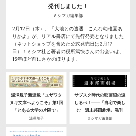
発刊しました！
ミシマガ編集部
2月12日（木）、『大地との遭遇 こんな幼稚園あ
りかよ』が、リアル書店にて先行発売となりました
（ネットショップを含めた公式発売日は2月17
日）！ミシマ社と著者の税所篤快さんの出会いは、
15年ほど前にさかのぼります。
湯澤規子新連載「ユザワタ
サブスク時代の映画沼の道
ヌキ文庫へようこそ」第1回
しるべ！――『自宅で楽し
「とある大学の片隅で」
む 週末邦画劇場』発刊
湯澤規子
ミシマガ編集部