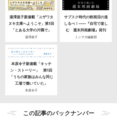
湯澤規子新連載「ユザワタ
サブスク時代の映画沼の道
ヌキ文庫へようこそ」第1回
しるべ！――『自宅で楽し
「とある大学の片隅で」
む 週末邦画劇場』発刊
湯澤規子
ミシマガ編集部
本原令子新連載「キッチ
ン・ストーリー」 第1回
「うちの家族はみんな同じ
工場で働いていた」
本原令子
この記事のバックナンバー