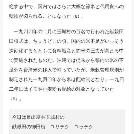
絶する中で、国内ではさらに大幅な節米と代用食への
転換が図られることになった
。
（8）
一九四四年の二月に玉城村の百名で行われた献穀田
田植式は、ちょうどこの頃、国内の米不足がいっそう
深刻化するとともに食糧増産と節米の圧力が高まる中
で実施されたものだ。沖縄では従来から県内の米の不
足分を台湾米の移入で補っていたが、米穀管理規則が
制定された一九四〇年から米は配給制となり、一九四
二年にはイモや小麦粉も配給の対象となっていた
。
（9）
今日は目出度や玉城村の
献穀田の御田植 ユリテク ユラテク