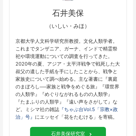
石井美保
（いしい・みほ）
京都大学人文科学研究所教授。文化人類学者。
これまでタンザニア、ガーナ、インドで精霊祭
祀や環境運動についての調査を行ってきた。
2020年の夏、アジア・太平洋戦争で戦死した大
叔父の遺した手紙を手にしたことから、戦争と
家族史について調べ始める。主な著書に『裏庭
のまぼろし──家族と戦争をめぐる旅』『環世界
の人類学』『めぐりながれるものの人類学』
『たまふりの人類学』『遠い声をさがして』な
ど。ミシマ社の雑誌
『ちゃぶ台Vol.5「宗教×政
治」号』
にエッセイ「花をたむける」を寄稿。
石井美保研究室