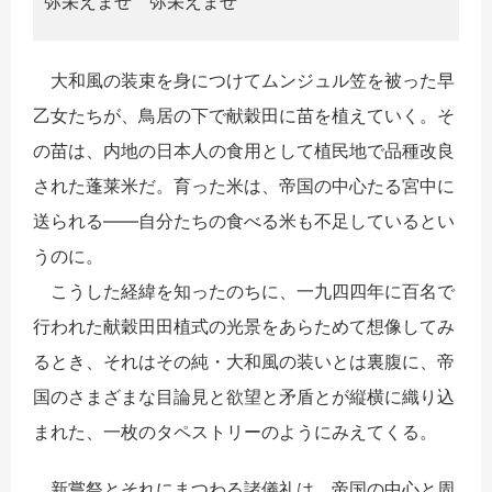
弥栄えませ 弥栄えませ
大和風の装束を身につけてムンジュル笠を被った早
乙女たちが、鳥居の下で献穀田に苗を植えていく。そ
の苗は、内地の日本人の食用として植民地で品種改良
された蓬莱米だ。育った米は、帝国の中心たる宮中に
送られる――自分たちの食べる米も不足しているとい
うのに。
こうした経緯を知ったのちに、一九四四年に百名で
行われた献穀田田植式の光景をあらためて想像してみ
るとき、それはその純・大和風の装いとは裏腹に、帝
国のさまざまな目論見と欲望と矛盾とが縦横に織り込
まれた、一枚のタペストリーのようにみえてくる。
新嘗祭とそれにまつわる諸儀礼は、帝国の中心と周