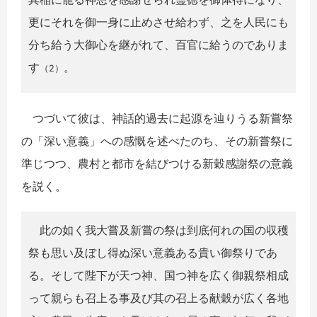
更にそれを御一身に止めさせ給わず、之を人民にも
分ち給う大御心を継がれて、百官に給うのでありま
す
。
（2）
つづいて彼は、神話的過去に起源を辿りうる新嘗祭
の「深い意義」への感慨を述べたのち、その新嘗祭に
準じつつ、農村と都市を結びつける新穀感謝祭の意義
を説く。
此の如く我大嘗及新嘗の祭は到底何れの国の収穫
祭も思い及ぼし得ぬ深い意義ある貴い御祭りであ
る。そして陛下が天つ神、国つ神を広く御親祭相成
って親らも召上る事及び其の召上る献穀が広く各地