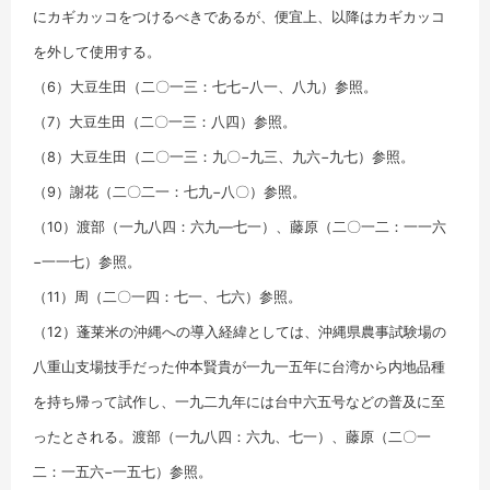
にカギカッコをつけるべきであるが、便宜上、以降はカギカッコ
を外して使用する。
（6）大豆生田（二〇一三：七七−八一、八九）参照。
（7）大豆生田（二〇一三：八四）参照。
（8）大豆生田（二〇一三：九〇−九三、九六−九七）参照。
（9）謝花（二〇二一：七九−八〇）参照。
（10）渡部（一九八四：六九―七一）、藤原（二〇一二：一一六
−一一七）参照。
（11）周（二〇一四：七一、七六）参照。
（12）蓬莱米の沖縄への導入経緯としては、沖縄県農事試験場の
八重山支場技手だった仲本賢貴が一九一五年に台湾から内地品種
を持ち帰って試作し、一九二九年には台中六五号などの普及に至
ったとされる。渡部（一九八四：六九、七一）、藤原（二〇一
二：一五六−一五七）参照。