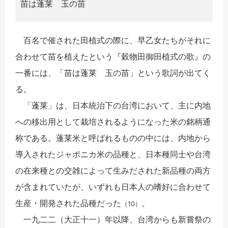
苗は蓬莱 玉の苗
百名で催された田植式の際に、早乙女たちがそれに
合わせて苗を植えたという『穀物田御田植式の歌』の
一番には、「苗は蓬莱 玉の苗」という歌詞が出てく
る。
「蓬莱」は、日本統治下の台湾において、主に内地
への移出用として栽培されるようになった米の銘柄通
称である。蓬莱米と呼ばれるものの中には、内地から
導入されたジャポニカ米の品種と、日本種同士や台湾
の在来種との交雑によって生みだされた新品種の両方
が含まれていたが、いずれも日本人の嗜好に合わせて
生産・開発された品種だった
。
（10）
一九二二（大正十一）年以降、台湾からも新嘗祭の