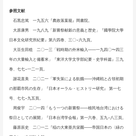
参照文献
石黒忠篤 一九五六『農政落葉籠』岡書院。
大原康男 一九八九「新嘗祭献穀の意義と歴史」『國學院大學
日本文化研究所紀要』第六四巻、三〇−六九頁。
大豆生田稔 二〇一三「戦時期の外米輸入――一九四〇〜四三
年の大量輸入と備蓄米」『東洋大学文学部紀要・史学科篇』三九
巻、七七−一二一頁。
謝花直美 二〇二一「軍失策による飢餓――沖縄戦と占領初期
の那覇市民の生存」『日本オーラル・ヒストリー研究』 第一七
号、七七−九五頁。
周俊宇 二〇一四「もう一つの新嘗祭――植民地台湾における
祭日としての展開」『日本台湾学会報』第一六巻、五九−八三頁。
藤原辰史 二〇一二『稲の大東亜共栄圏――帝国日本の〈緑の