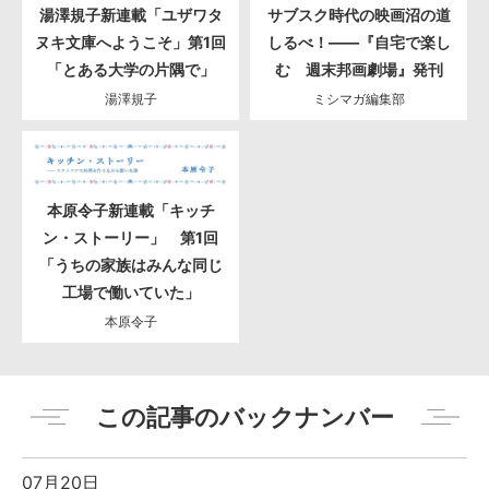
湯澤規子新連載「ユザワタ
サブスク時代の映画沼の道
ヌキ文庫へようこそ」第1回
しるべ！――『自宅で楽し
「とある大学の片隅で」
む 週末邦画劇場』発刊
湯澤規子
ミシマガ編集部
本原令子新連載「キッチ
ン・ストーリー」 第1回
「うちの家族はみんな同じ
工場で働いていた」
本原令子
この記事のバックナンバー
07月20日