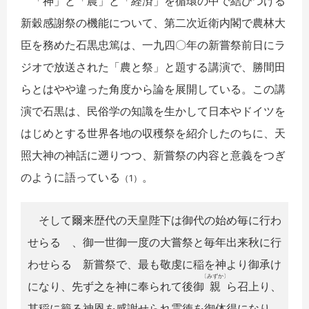
「神」と「農」と「経済」を循環の中で結びつける
新穀感謝祭の機能について、第二次近衛内閣で農林大
臣を務めた石黒忠篤は、一九四〇年の新嘗祭前日にラ
ジオで放送された「農と祭」と題する講演で、勝間田
らとはやや違った角度から論を展開している。この講
演で石黒は、民俗学の知識を生かして日本やドイツを
はじめとする世界各地の収穫祭を紹介したのちに、天
照大神の神話に遡りつつ、新嘗祭の内容と意義をつぎ
のように語っている
。
（1）
そして爾来歴代の天皇陛下は御代の始め毎に行わ
せらるゝ、御一世御一度の大嘗祭と毎年出来秋に行
わせらるゝ新嘗祭で、最も敬虔に稲を神より御承け
〔みずか〕
になり、先ず之を神に奉られて後御
親
ら召上り、
其稲に籠る神恩を感謝せられ霊徳を御体得になり、