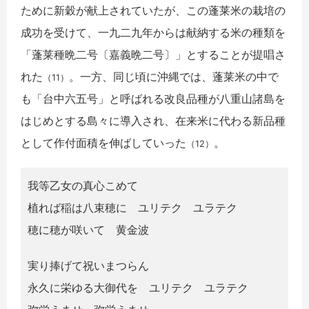
ために新穀が献上されていたが、この蓬莱米の栽培の
成功を受けて、一九二九年からは献納する米の種類を
「蓬莱種晩二号〔嘉義晩二号〕」とすることが提唱さ
れた
。一方、同じ頃に沖縄では、蓬莱米の中で
（11）
も「台中六五号」と呼ばれる改良品種が八重山諸島を
はじめとする島々に導入され、在来米に代わる新品種
として作付面積を伸ばしていった
。
（12）
我等乙女の真心こめて
植れば稲は八束穂に ユリテク ユラテク
穂に穂が咲いて 黄金波
実り捧げて祝いまつらん
永久に栄ゆる大御代を ユリテク ユラテク