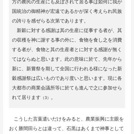
方の農民の生産にも及ぼされて居る事は如何に我が
国統治の御精神が宏遠であるかが深く考えられ民族
の誇りを感ぜらる次第であります。
新穀に対する感謝は其の生産に従事する者が、其
の収穫を神に謝する事の外に、食物を食し之を消費
する者が、食物と其の生産者とに対する感謝が無く
てはならぬと思います。此の意味に於て、先年から
新に、新嘗祭を期して全国に行われる様になった新
穀感謝祭は広いものであり度いと思います。現に各
大都市の商業会議所等に於ても進んで之に参加せら
れて居ります
。
（3）
こうした言葉遣いだけをみると、農業振興に主眼を
おく勝間田らとは違って、石黒はあくまで神事として