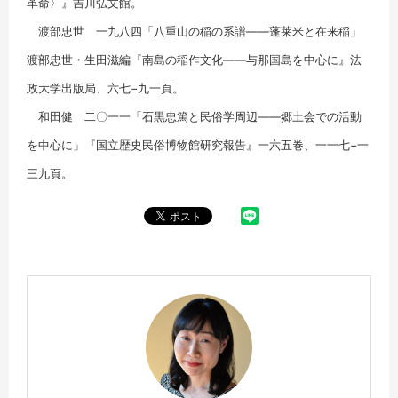
革命〉』吉川弘文館。
渡部忠世 一九八四「八重山の稲の系譜――蓬莱米と在来稲」
渡部忠世・生田滋編『南島の稲作文化――与那国島を中心に』法
政大学出版局、六七−九一頁。
和田健 二〇一一「石黒忠篤と民俗学周辺――郷土会での活動
を中心に」『国立歴史民俗博物館研究報告』一六五巻、一一七−一
三九頁。