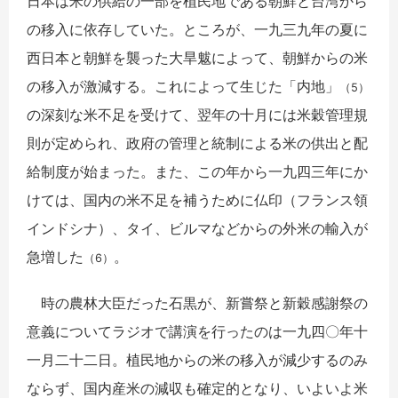
日本は米の供給の一部を植民地である朝鮮と台湾から
の移入に依存していた。ところが、一九三九年の夏に
西日本と朝鮮を襲った大旱魃によって、朝鮮からの米
の移入が激減する。これによって生じた「内地」
（5）
の深刻な米不足を受けて、翌年の十月には米穀管理規
則が定められ、政府の管理と統制による米の供出と配
給制度が始まった。また、この年から一九四三年にか
けては、国内の米不足を補うために仏印（フランス領
インドシナ）、タイ、ビルマなどからの外米の輸入が
急増した
。
（6）
時の農林大臣だった石黒が、新嘗祭と新穀感謝祭の
意義についてラジオで講演を行ったのは一九四〇年十
一月二十二日。植民地からの米の移入が減少するのみ
ならず、国内産米の減収も確定的となり、いよいよ米