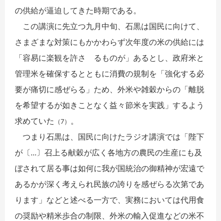
の供給が逼迫してきた時期である。
この講演に先立つ九月中旬、石黒は国民に向けて、
さまざまな対策にもかかわらず次年度の米の供給には
「容易に楽観を許さゞるものが」あるとし、政府米と
管理米を確保するとともに消費の規制を「強化する必
要が痛切に感ぜらる」ため、外米や雑穀からの「離脱
を希望するが如きことなく益々節米を実践」するよう
求めていた
。
（7）
つまり石黒は、国民に向けたラジオ講演では「陛下
が〔...〕召上る献穀が広く各地方の農民の生産にも及
ぼされて居る事は如何に我が国統治の御精神が宏遠で
あるかが深く考えられ民族の誇りを感ぜらる次第であ
ります」などと述べる一方で、実務においては代用食
の奨励や精米歩合の制限、外米の輸入促進などの米不