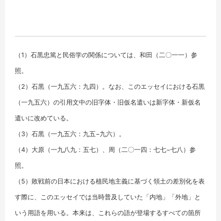
（1）石黒忠篤と民俗学の関係については、和田（二〇一一）参
照。
（2）石黒（一九五六：九四）。なお、このエッセイにおける石黒
（一九五六）の引用文中の旧字体・旧仮名遣いは新字体・新仮名
遣いに改めている。
（3）石黒（一九五六：九五−九六）。
（4）大原（一九八九：五七）、周（二〇一四：七七−七八）参
照。
（5）敗戦前の日本における植民地主義に基づく領土の差別化を表
す際に、このエッセイでは当時普及していた「内地」「外地」と
いう用語を用いる。本来は、これらの語が登場するすべての箇所