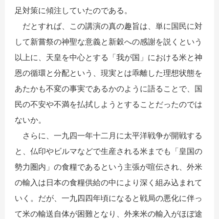
足対策に傾注していたのである。
だとすれば、この講演の真の趣旨は、単に国民に対
して新嘗祭の神聖な意義と新穀への感謝を説くという
以上に、天皇を中心とする「我が国」における米と神
恩の循環と分配という、現実とは乖離した理想状態を
あたかも不変の事実であるかのように語ることで、国
民の不安や不満を払拭しようとすることだったのでは
ないか。
さらに、一九四一年十二月に太平洋戦争が開戦する
と、仏印やビルマなどで生産される米までも「皇国の
勢力圏内」の食糧であるという主張が喧伝され、外米
の輸入は日本の食糧供給の中により深く組み込まれて
いく。だが、一九四四年頃になると戦局の悪化に伴っ
て米の輸送自体が困難となり、外来米の輸入がほぼ途