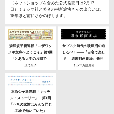
（ネットショップを含めた公式発売日は2月17
日）！ミシマ社と著者の税所篤快さんの出会いは、
15年ほど前にさかのぼります。
湯澤規子新連載「ユザワタ
サブスク時代の映画沼の道
ヌキ文庫へようこそ」第1回
しるべ！――『自宅で楽し
「とある大学の片隅で」
む 週末邦画劇場』発刊
湯澤規子
ミシマガ編集部
本原令子新連載「キッチ
ン・ストーリー」 第1回
「うちの家族はみんな同じ
工場で働いていた」