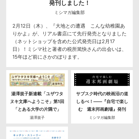
発刊しました！
ミシマガ編集部
2月12日（木）、『大地との遭遇 こんな幼稚園あ
りかよ』が、リアル書店にて先行発売となりました
（ネットショップを含めた公式発売日は2月17
日）！ミシマ社と著者の税所篤快さんの出会いは、
15年ほど前にさかのぼります。
湯澤規子新連載「ユザワタ
サブスク時代の映画沼の道
ヌキ文庫へようこそ」第1回
しるべ！――『自宅で楽し
「とある大学の片隅で」
む 週末邦画劇場』発刊
湯澤規子
ミシマガ編集部