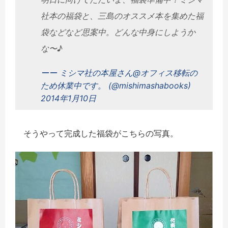
社本の福袋と、三島のオススメ本を集めた福
袋などなど思案中。どんな中身にしようか
な〜♪
ーー ミシマ社の本屋さん@オフィス移転の
ため休業中です。 (@mishimashabooks)
2014年1月10日
そうやって完成した福袋がこちらの写真。