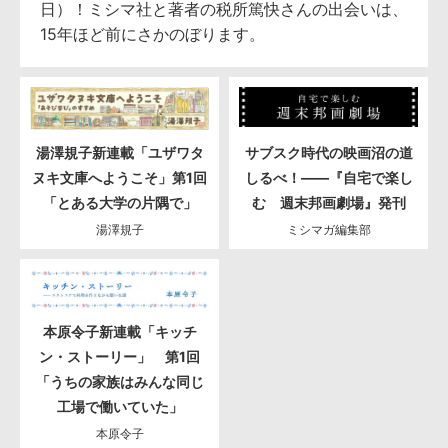
日）！ミシマ社と著者の税所篤快さんの出会いは、
15年ほど前にさかのぼります。
湯澤規子新連載「ユザワタ
サブスク時代の映画沼の道
ヌキ文庫へようこそ」第1回
しるべ！――『自宅で楽し
「とある大学の片隅で」
む 週末邦画劇場』発刊
湯澤規子
ミシマガ編集部
本原令子新連載「キッチ
ン・ストーリー」 第1回
「うちの家族はみんな同じ
工場で働いていた」
本原令子