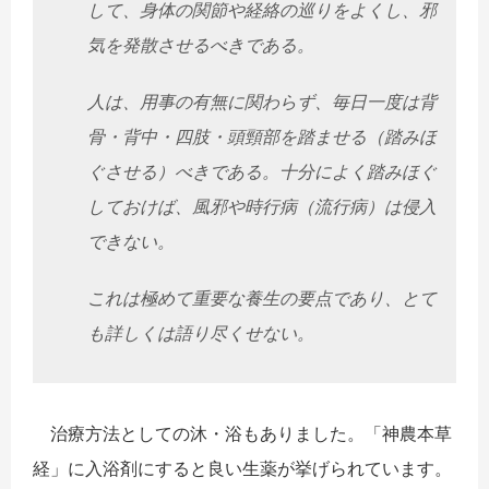
して、
身体の関節や経絡の巡りをよくし、邪
気を発散させるべきである。
人は、用事の有無に関わらず、毎日一度は背
骨・背中・四肢・
頭頸部を踏ませる（踏みほ
ぐさせる）べきである。
十分によく踏みほぐ
しておけば、風邪や時行病（流行病）
は侵入
できない。
これは極めて重要な養生の要点であり、
とて
も詳しくは語り尽くせない。
治療方法としての沐・浴もありました。「神農本草
経」
に入浴剤にすると良い生薬が挙げられています。