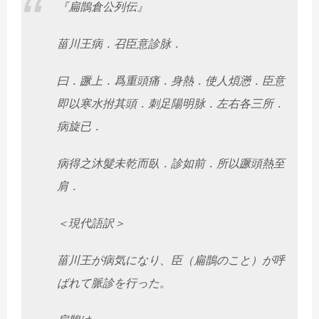
『扁鵲倉公列伝』
菑川王病．召臣意診脉．
曰．蹶上．爲重頭痛．身熱．使人煩懣．臣意
即以寒水拊其頭．
刺足陽明脉．左右各三所．
病旋已．
病得之沐髮未乾而臥．診如前．所以蹶頭熱至
肩．
＜現代語訳＞
菑川王が病気になり、臣（扁鵲のこと）が呼
ばれて脈診を行った。