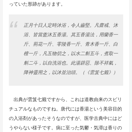
っていた形跡があります。
正月十日人定時沐浴，令人齒堅。凡齋戒、沐
浴、皆當盥沐五香湯。
其五香湯法，用蘭香一
斤、荊花一斤、零陵香一斤、青木香一斤、
白
檀一斤，凡五物切之，以水二斛五斗，煮取一
斛二斗，
以自洗浴也。此湯辟惡、除不祥氣，
降神靈用之，以沐並治頭。（《
雲笈七籤》）
出典が雲笈七籤ですから、
これは道教由来のスピリ
チュアルなものですね。
唐代には香湯という美容目的
の入浴剤があったそうなのですが、
医学古典中にはど
うやらない様子です。病に至った気鬱・
気滞は香りの