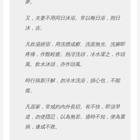
夢。
又，夫妻不用同日沐浴。常以晦日浴，朔日
沐，吉。
凡炊湯經宿，用洗體成癬、洗面無光、洗腳即
疼痛，作甑畦瘡。
熱泔洗頭，冷水濯之，作頭
風、飲水沐頭，亦作頭風。
時行病新汗解，勿冷水洗浴，損心包，不能
復。
凡居家，常戒約內外長㓜。有不快，即須早
道，勿使隱忍，
以為無若。過時不知，便為重
病，遂成不救。