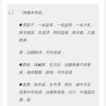
『神農本草経』
●茺蔚子．一名益母．一名益明．一名大札．
味辛微温．生池澤．
明目益精．除水氣．久服
輕身．
莖．治隱軫痒．可作浴湯．
●爵牀．味鹹寒．生川谷．治腰脊痛不得著
牀．俛仰艱難．除熱．
可作浴湯．
●葱實．味辛温．生平澤．明目．補中不足．
其莖中作浴湯．
治傷寒寒熱．出汗．中風面目
腫．薤．