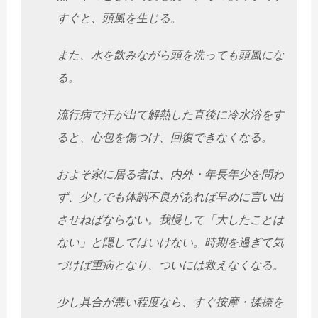
すぐと、
頭風を生じる。
また、水を飲みながら頭を洗っても頭風にな
る。
流行病で汗が出て解熱した直後に冷水浴をす
ると、心包を傷つけ、
回復できなくなる。
およそ家に居る者は、内外・年長年少を問わ
ず、
少しでも体調不良があれば早めに言い出
させねばならない。
我慢して「大したことは
ない」と隠してはいけない。
時期を過ぎて気
づけば重病となり、ついには救えなくなる。
少し具合が悪い程度なら、すぐ按摩・揉捺を