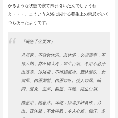
かるような状態で
寝て風邪引いたんでしょうね
え・・・。
こういう入浴に関する養生上の禁忌がいく
つもあったようです。
『備急千金要方』
凡居家，不欲數沐浴。若沐浴，必須宻室，不
得大熱，亦不得大冷，
皆生百病。冬浴不必汗
出霡霂。沐浴後，不得觸風冷。新沐髪訖，
勿
當風、勿濕縈髻、勿濕頭臥。使人頭風、眩
悶、髪秃、面黒、
齒痛、耳聾、頭生白屑。
饑忌浴，飽忌沐。沐訖，須進少許食飲，乃
出。夜沐髪，不食即臥，
令人心虛、饒汗、多