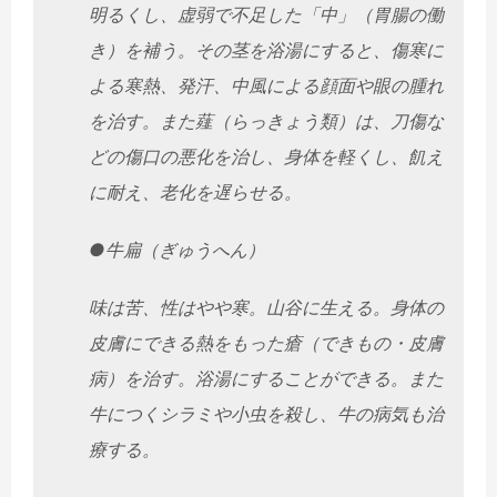
明るくし、
虚弱で不足した「中」（胃腸の働
き）を補う。
その茎を浴湯にすると、傷寒に
よる寒熱、発汗、
中風による顔面や眼の腫れ
を治す。また薤（らっきょう類）は、
刀傷な
どの傷口の悪化を治し、身体を軽くし、飢え
に耐え、
老化を遅らせる。
●︎牛扁（ぎゅうへん）
味は苦、性はやや寒。山谷に生える。
身体の
皮膚にできる熱をもった瘡（できもの・皮膚
病）を治す。
浴湯にすることができる。また
牛につくシラミや小虫を殺し、
牛の病気も治
療する。