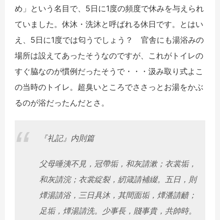
め」という名目で、
5日に1度の頻度で休みを与えられ
ていました。休沐・
洗沐と呼ばれる休日です。とはい
え、
5日に1度では匂うでしょう？
官舎にも湯浴みの
場所は設えてあったそうなのですが、
これがトイレの
すぐ脇なのが慣例だったそうで・・・汲み取り式よこ
の当時のトイレ。
超臭いところでささっとお湯をかぶ
るのが浴だったんだとさ。
『礼記』内則篇
父母唾洟不見，冠帶垢，和灰請漱；衣裳垢，
和灰請浣；衣裳綻裂，
紉箴請補綴。五日，則
燂湯請浴，三日具沐，其間面垢，燂潘請靧；
足垢，燂湯請洗。少事長，賤事貴，共帥時。