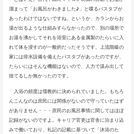
溜まって「
お風呂がわきました♪」
と喋るバスタブが
あったわけではないですね。というか、
カランからお
湯が出るような仕組みすらなかったので、
別の場所で
お湯を沸かしてそれを浴室にある金属製のたらいに入
れ
て体を浸すのが一般的だったそうです。
上流階級の
家には排水設備を備えたバスタブがあったのですが、
たらいにはそんな機能はないので、
人力で汲み出して
捨てるしか無かったのです。
入浴の頻度は儒教的に決められていました。
もちろ
んこんなのは庶民には関係がないので守っていたはず
があり
ません・・・庶民のお風呂事情に関してはほぼ
記録がないのですよ。
キャリア官吏は官舎に泊まり込
みで働いており、
礼記の記載に基づいて「沐浴のた