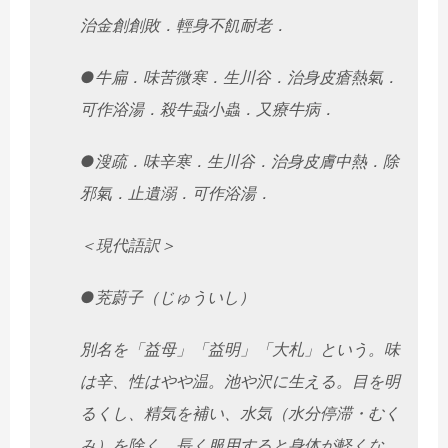
治金創創敗．輕身不飢耐老．
●牛扁．味苦微寒．生川谷．治身皮瘡熱氣．
可作浴湯．
殺牛蝨小蟲．又療牛病．
●溲疏．味辛寒．生川谷．治身皮膚中熱．除
邪氣．止遺溺．
可作浴湯．
＜現代語訳＞
●茺蔚子（じゅういし）
別名を「益母」「益明」「大札」という。味
は辛、性はやや温。
池や沢に生える。目を明
るくし、精気を補い、水気（水分停滞・
むく
み）を除く。長く服用すると身体が軽くな