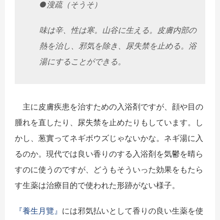
●溲疏（そうそ）
味は辛、性は寒。山谷に生える。皮膚内部の
熱を治し、
邪気を除き、尿失禁を止める。浴
湯にすることができる。
主に皮膚疾患を治すための入浴剤ですが、
顔や目の
腫れを直したり、尿失禁を止めたりもしています。
し
かし、葱實ってネギボウズじゃないかな。ネギ湯に入
るのか。
現代では良い香りのする入浴剤を気鬱を晴ら
すのに使うのですが、
どうもそういった効果をもたら
す生薬は治療目的で使われた形跡が
ない様子。
『養生月覽』
には邪気払いとして香りの良い生薬を使