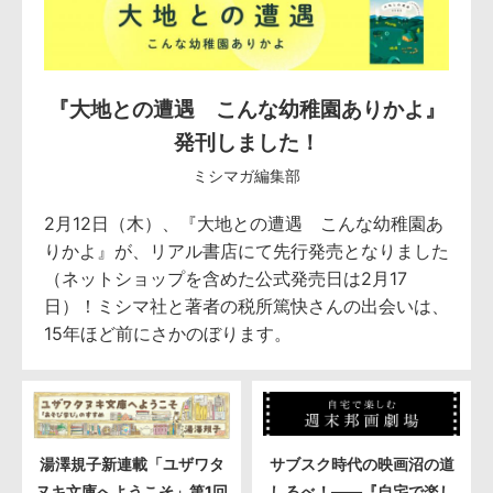
『大地との遭遇 こんな幼稚園ありかよ』
発刊しました！
ミシマガ編集部
2月12日（木）、『大地との遭遇 こんな幼稚園あ
りかよ』が、リアル書店にて先行発売となりました
（ネットショップを含めた公式発売日は2月17
日）！ミシマ社と著者の税所篤快さんの出会いは、
15年ほど前にさかのぼります。
湯澤規子新連載「ユザワタ
サブスク時代の映画沼の道
ヌキ文庫へようこそ」第1回
しるべ！――『自宅で楽し