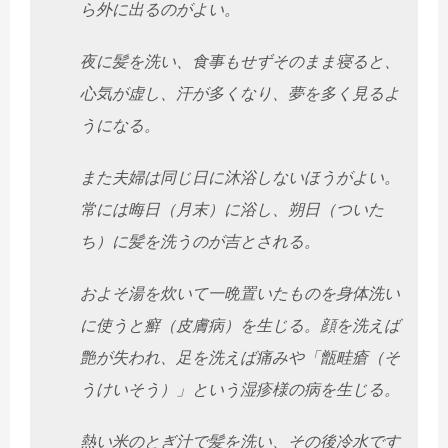
ら外に出るのがよい。
夜に髪を洗い、食事もせずそのまま寝ると、
心気が虚し、
汗が多くなり、夢を多く見るよ
うになる。
また夫婦は同じ日に沐浴しないほうがよい。
常には晦日（月末）
に浴し、朔日（ついた
ち）に髪を洗うのが吉とされる。
およそ湯を炊いて一晩置いたものを身体洗い
に使うと癬（皮膚病）
を生じる。顔を洗えば
艶が失われ、足を洗えば痛みや「甑畦瘡（
そ
うけいそう）」という湿疹様の病を生じる。
熱い米のとぎ汁で髪を洗い、その後冷水です