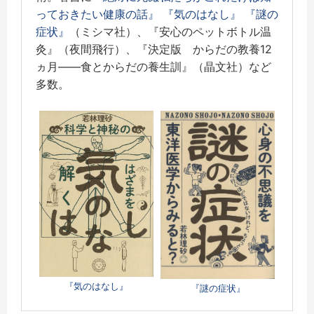
っておきたい健康の話』
『気のはなし』
『謎の
症状』
（ミシマ社）、『安心のペットボトル温
灸』（夜間飛行）、『決定版 からだの教養12
ヵ月――食とからだの養生訓』（晶文社）など
多数。
『気のはなし』
『謎の症状』