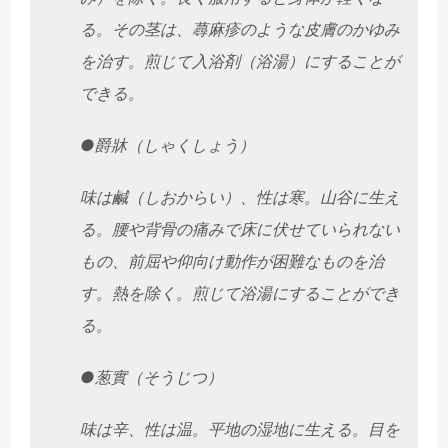
る。その茎は、
蕁麻疹のような皮膚のかゆみ
を治す。煎じて入浴剤（浴湯）
にすることが
できる。
●爵牀（しゃくしょう）
味は鹹（しおからい）、性は寒。山谷に生え
る。
腰や背骨の痛みで床に伏せていられない
もの、
前屈や仰向け動作が困難なものを治
す。熱を除く。
煎じて浴湯にすることができ
る。
●葱實（そうじつ）
味は辛、性は温。平地の湿地に生える。目を