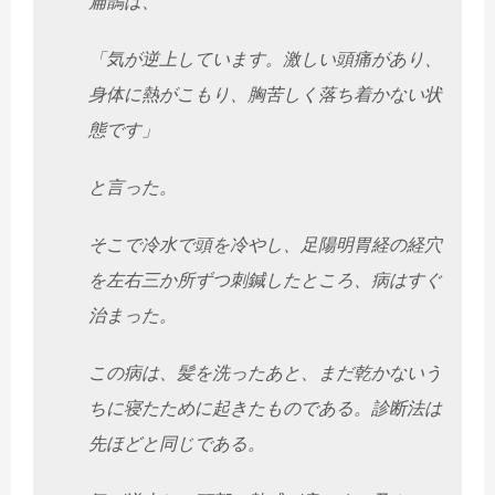
扁鵲は、
「気が逆上しています。激しい頭痛があり、
身体に熱がこもり、
胸苦しく落ち着かない状
態です」
と言った。
そこで冷水で頭を冷やし、
足陽明胃経の経穴
を左右三か所ずつ刺鍼したところ、
病はすぐ
治まった。
この病は、髪を洗ったあと、
まだ乾かないう
ちに寝たために起きたものである。
診断法は
先ほどと同じである。