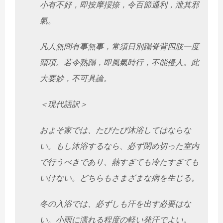
小有不好，即按摩挼捺，令百節通利，泄其邪
氣。
凡人無問有事無事，常須日別蹋脊背四肢一度
頭項。若令熟蹋，
即風氣時行，不能侵人。此
大要妙，不可具論。
＜現代語訳＞
およそ家では、たびたび沐浴してはならな
い。もし沐浴するなら、
必ず閉め切った室内
で行うべきであり、
熱すぎても冷たすぎても
いけない。
どちらもさまざまな病を生じる。
冬の入浴では、必ずしも汗を出す必要はな
い。
小雨に濡れる程度の軽い発汗でよい。