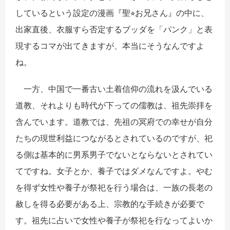
しているという設定の漫画『聖⭐︎お兄さん』の中に、
出家直後、衣服すら否定するブッダを「パンク」と表
現するコマが出てきますが、本当にそうなんですよ
ね。
一方、中国で一番古い土着信仰の流れを汲んでいる
道教、それよりも時代が下っての儒教は、祖先崇拝を
含んでいます。道教では、先祖の冥府での幸せが自分
たちの現世利益につながるとされているのですが、祀
る側は基本的に男系男子でないとならないとされてい
てですね。女子とか、養子ではダメなんですよ。やむ
を得ず女性や養子が祭祀を行う場合は、一族の長老の
赦しを得る必要がある上、宗教的な手続きが必要で
す。祖先に占いで女性や養子が祭祀を行なってよいか