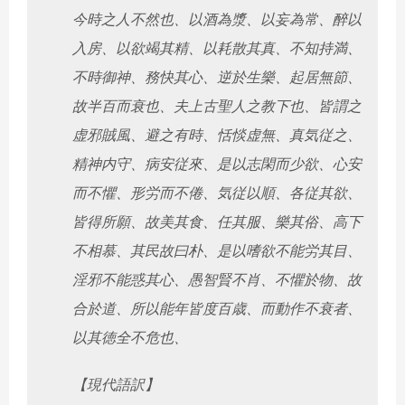
今時之人不然也、以酒為漿、以妄為常、醉以
入房、以欲竭其精、以耗散其真、不知持満、
不時御神、務快其心、逆於生樂、起居無節、
故半百而衰也、夫上古聖人之教下也、皆謂之
虚邪賊風、避之有時、恬惔虚無、真気従之、
精神内守、病安従來、是以志閑而少欲、心安
而不懼、形労而不倦、気従以順、各従其欲、
皆得所願、故美其食、任其服、樂其俗、高下
不相慕、其民故曰朴、是以嗜欲不能労其目、
淫邪不能惑其心、愚智賢不肖、不懼於物、故
合於道、所以能年皆度百歳、而動作不衰者、
以其徳全不危也、
【現代語訳】