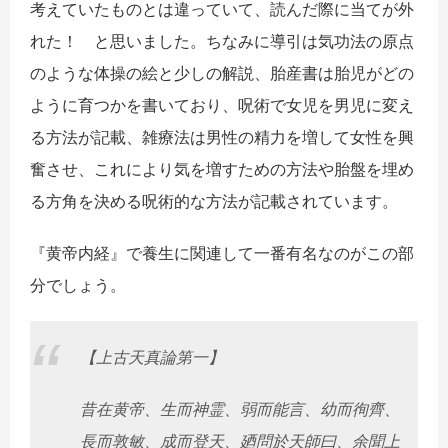
考えていたものとは違っていて、読んだ際に当てが外
れた！ と思いました。ちなみに導引は気功法の原点
のような体操の絵と少しの解説、胎産書は胎児がどの
ように育つかを書いており、呪術で女児を男児に変え
る方法が記載、雑療法は男性の精力を増して女性を興
奮させ、これにより気を増すための方法や胎盤を埋め
る方角を決める呪術的な方法が記載されています。
『黄帝内経』で養生に関連して一番有名なのがこの部
分でしょう。
【上古天真論第一】
昔在黄帝、生而神霊、弱而能言、幼而徇齊、
長而敦敏、成而登天、廼問於天師曰、余聞上