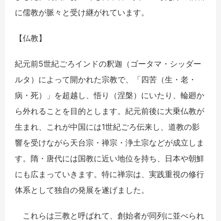
に儒教が脈々と受け継がれています。
【仏教】
紀元前5世紀ごろインドの釈迦（ゴータマ・シッダー
ルタ）によって開かれた宗教で、「四苦（生・老・
病・死）」を超越し、悟り（涅槃）にいたり、輪廻か
ら外れることを目的とします。紀元前後に大乗仏教が
生まれ、これが中国には1世紀ごろ伝来し、道教の影
響を受けながら天台宗・禅宗・浄土宗などが成立しま
す。隋・唐代には国教に近い地位を持ち、日本や朝鮮
にも広まっていきます。特に禅宗は、実践重視の修行
体系として独自の発展を遂げました。
これらは三教と呼ばれて、創始者が同列に並べられ