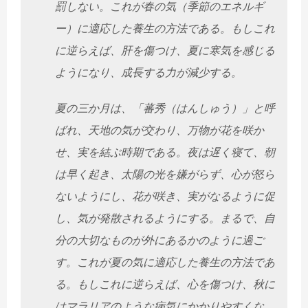
罰しない。これが春の気（季節のエネルギ
ー）に適応した養生の方法である。もしこれ
に逆らえば、肝を傷つけ、夏に寒気を感じる
ようになり、成長する力が減少する。
夏の三か月は、「蕃秀（はんしゅう）」と呼
ばれ、天地の気が交わり、万物が花を咲か
せ、実を結ぶ時期である。夜は遅く寝て、朝
は早く起き、太陽の光を嫌がらず、心が怒ら
ないようにし、花が咲き、実がなるように促
し、気が発散されるようにする。まるで、自
分の大切なものが外にあるかのように過ご
す。これが夏の気に適応した養生の方法であ
る。もしこれに逆らえば、心を傷つけ、秋に
はマラリアのような病気にかかりやすくな