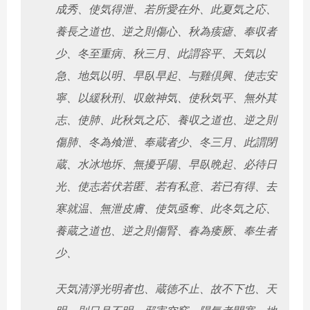
成秀、使気得泄、若所愛在外、此夏気之応、
養長之道也、逆之則傷心、秋為痎瘧、奉収者
少、冬至重病、秋三月、此謂容平、天気以
急、地気以明、早臥早起、与雞倶興、使志安
寧、以緩秋刑、収斂神気、使秋気平、無外其
志、使肺、此秋気之応、養収之道也、逆之則
傷肺、冬為飧泄、奉蔵者少、冬三月、此謂閉
蔵、水冰地坼、無擾乎陽、早臥晩起、必待日
光、使志若伏若匿、若有私意、若已有得、去
寒就温、無泄皮膚、使気亟奪、此冬気之応、
養蔵之道也、逆之則傷腎、春為痿厥、奉生者
少、
天気清淨光明者也、蔵徳不止、故不下也、天