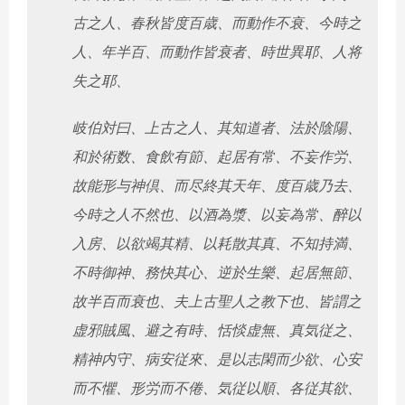
古之人、春秋皆度百歳、而動作不衰、今時之
人、年半百、而動作皆衰者、時世異耶、人将
失之耶、
岐伯対曰、上古之人、其知道者、法於陰陽、
和於術数、食飲有節、起居有常、不妄作労、
故能形与神倶、而尽終其天年、度百歳乃去、
今時之人不然也、以酒為漿、以妄為常、醉以
入房、以欲竭其精、以耗散其真、不知持満、
不時御神、務快其心、逆於生樂、起居無節、
故半百而衰也、夫上古聖人之教下也、皆謂之
虚邪賊風、避之有時、恬惔虚無、真気従之、
精神内守、病安従來、是以志閑而少欲、心安
而不懼、形労而不倦、気従以順、各従其欲、