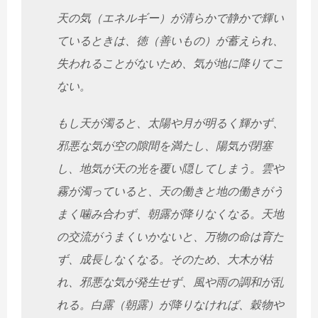
天の気（エネルギー）が清らかで静かで輝い
ているときは、徳（善いもの）が蓄えられ、
失われることがないため、気が地に降りてこ
ない。
もし天が濁ると、太陽や月が明るく輝かず、
邪悪な気が空の隙間を満たし、陽気が閉塞
し、地気が天の光を覆い隠してしまう。雲や
霧が濁っていると、天の働きと地の働きがう
まく噛み合わず、朝露が降りなくなる。天地
の交流がうまくいかないと、万物の命は育た
ず、成長しなくなる。そのため、大木が枯
れ、邪悪な気が発生せず、風や雨の調和が乱
れる。白露（朝露）が降りなければ、穀物や