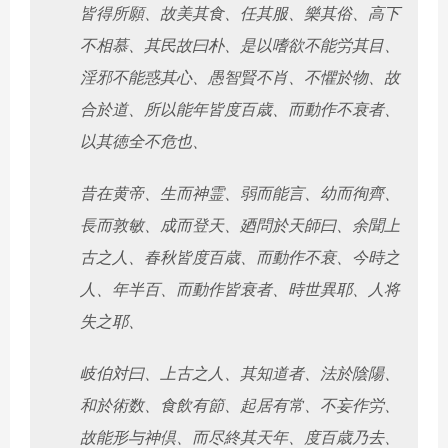
皆得所願、故美其食、任其服、樂其俗、高下
不相慕、其民故曰朴、是以嗜欲不能労其目、
淫邪不能惑其心、愚智賢不肖、不懼於物、故
合於道、所以能年皆度百歳、而動作不衰者、
以其徳全不危也、
昔在黄帝、生而神霊、弱而能言、幼而徇齊、
長而敦敏、成而登天、廼問於天師曰、余聞上
古之人、春秋皆度百歳、而動作不衰、今時之
人、年半百、而動作皆衰者、時世異耶、人将
失之耶、
岐伯対曰、上古之人、其知道者、法於陰陽、
和於術数、食飲有節、起居有常、不妄作労、
故能形与神倶、而尽終其天年、度百歳乃去、