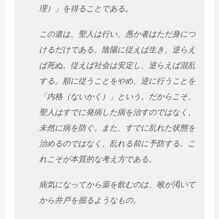
理）」を得ることである。
この道は、聖人は行い、愚か者はただ身につ
けるだけである。陰陽に従えば生き、逆らえ
ば死ぬ。従えば社会は安定し、逆らえば混乱
する。順に従うことをやめ、逆に行うことを
「内格（ないかく）」という。だからこそ、
聖人はすでに発病した病を治すのではなく、
未然に病を防ぐ。また、すでに乱れた状態を
治めるのではなく、乱れる前に予防する。こ
れこそが本質的な考え方である。
病気になってから薬を飲むのは、喉が渇いて
から井戸を掘るようなもの。