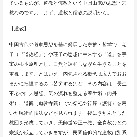
ているものが、道教と儒教という中国由来の思想・宗
教なのですよ。まず、道教と儒教の説明から。
【道教】
中国古代の道家思想を基に発展した宗教・哲学で、老
子（『道徳経』）や荘子の思想に由来する「道」を宇
宙の根本原理とし、自然と調和しながら生きることを
重視します。とはいえ、内包される概念は広大でおお
まかに把握するのも苦労するほど。その内容は、長生
不老や仙人思想、気の流れを整える養生術（内丹
術）、道観（道教寺院）での祭祀や符籙（護符）を用
いた呪術的技法などが見られます。後にきちんとした
教団を形成していき、天師道や正一教、全真教などの
宗派が成立していきますが、民間信仰的な道教は別系