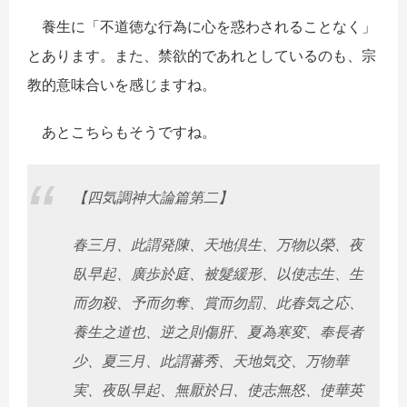
養生に「不道徳な行為に心を惑わされることなく」
とあります。また、禁欲的であれとしているのも、宗
教的意味合いを感じますね。
あとこちらもそうですね。
【四気調神大論篇第二】
春三月、此謂発陳、天地倶生、万物以榮、夜
臥早起、廣歩於庭、被髮緩形、以使志生、生
而勿殺、予而勿奪、賞而勿罰、此春気之応、
養生之道也、逆之則傷肝、夏為寒変、奉長者
少、夏三月、此謂蕃秀、天地気交、万物華
実、夜臥早起、無厭於日、使志無怒、使華英