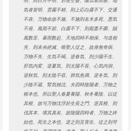
明、則日月不明、邪害空竅、陽気者閉塞、地
気者冒明、雲霧不精、則上応白露不下、交通
不表、万物命故不施、不施則名木多死、悪気
不発、風雨不節、白露不下、則菀稾不榮、賊
風数至、暴雨数起、天地四時不相保、与道相
失、則未央絶滅、唯聖人従之、故身無奇病、
万物不失、生気不竭、逆春気、則少陽不生、
肝気内変、逆夏気、則太陽不長、心気内洞、
逆秋気、則太陰不収、肺気焦満、逆冬気、則
少陰不蔵、腎気独沈、夫四時陰陽者、万物之
根本也、所以聖人春夏養陽、秋冬養陰、以従
其根、故与万物沈浮於生長之門、逆其根、則
伐其本、壞其真矣、故陰陽四時者、万物之終
始也、死生之本也、逆之則災害生、従之則苛