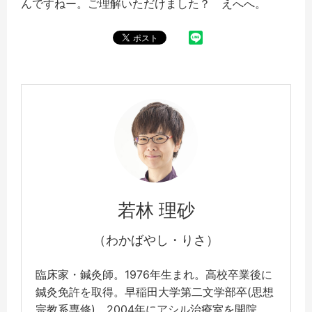
んですねー。ご理解いただけました？ えへへ。
若林 理砂
（わかばやし・りさ）
臨床家・鍼灸師。1976年生まれ。高校卒業後に
鍼灸免許を取得。早稲田大学第二文学部卒(思想
宗教系専修)。2004年にアシル治療室を開院。