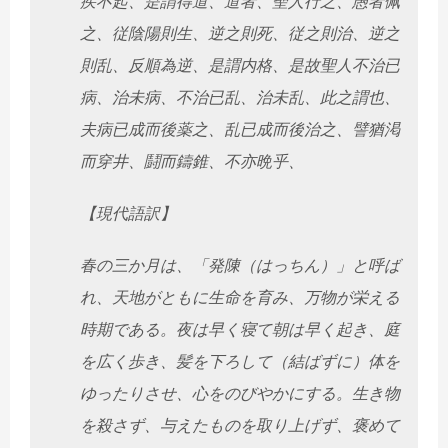
疾不起、是謂得道、道者、聖人行之、愚者佩
之、従陰陽則生、逆之則死、従之則治、逆之
則乱、反順為逆、是謂内格、是故聖人不治已
病、治未病、不治已乱、治未乱、此之謂也、
夫病已成而後薬之、乱已成而後治之、譬猶渇
而穿井、鬪而鑄錐、不亦晩乎、
【現代語訳】
春の三か月は、「発陳（はっちん）」と呼ば
れ、天地がともに生命を育み、万物が栄える
時期である。夜は早く寝て朝は早く起き、庭
を広く歩き、髪を下ろして（結ばずに）体を
ゆったりさせ、心をのびやかにする。生き物
を殺さず、与えたものを取り上げず、褒めて