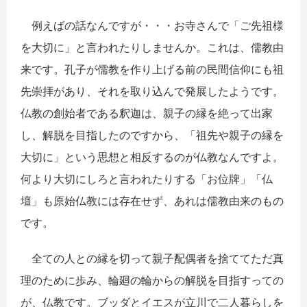
例えばの話なんですが・・・お寺さんで「ご先祖様
を大切に」と言われたりしませんか。これは、儒教由
来です。孔子が儒教を作り上げる前の民間信仰にも祖
先崇拝があり、それを取り込んで発展したようです。
仏教の創始者である釈迦は、親子の縁を絶って出家
し、解脱を目指したのですから、「祖先や親子の縁を
大切に」という思想と相反するのが仏教なんですよ。
何より大切にしろと言われたりする「お位牌」「仏
壇」も原始仏教には存在せず、あれは儒教由来のもの
です。
全ての人との縁を切って親子配偶者を捨ててただ真
理のために歩み、輪廻の輪からの解脱を目指すっての
が、仏教です。ブッダとイエスが立川で二人暮らしを