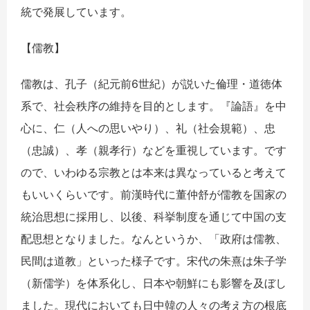
統で発展しています。
【儒教】
儒教は、孔子（紀元前6世紀）が説いた倫理・道徳体
系で、社会秩序の維持を目的とします。『論語』を中
心に、仁（人への思いやり）、礼（社会規範）、忠
（忠誠）、孝（親孝行）などを重視しています。です
ので、いわゆる宗教とは本来は異なっていると考えて
もいいくらいです。前漢時代に董仲舒が儒教を国家の
統治思想に採用し、以後、科挙制度を通じて中国の支
配思想となりました。なんというか、「政府は儒教、
民間は道教」といった様子です。宋代の朱熹は朱子学
（新儒学）を体系化し、日本や朝鮮にも影響を及ぼし
ました。現代においても日中韓の人々の考え方の根底