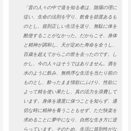
「昔の人々の中で道を知る者は、陰陽の理に
従い、生命の法則を守り、飲食を節度あるも
のとし、規則正しい生活を送り、無駄に体を
酷使することがなかった。だからこそ、身体
と精神が調和し、天が定めた寿命を全うし、
百歳を超えてからこの世を去ったのです。し
かし、今の人々はそうではありません。酒を
水のように飲み、無秩序な生活を当たり前の
ものとし、酔ったまま情欲にふけり、性欲に
よって精を使い果たし、真の活力を浪費して
います。身体を適度に保つことを知らず、適
切な時に精神を養うこともせず、ただ快楽を
求めることに夢中になり、自然な生き方に逆
らっています。そのため、生活に規則性がな