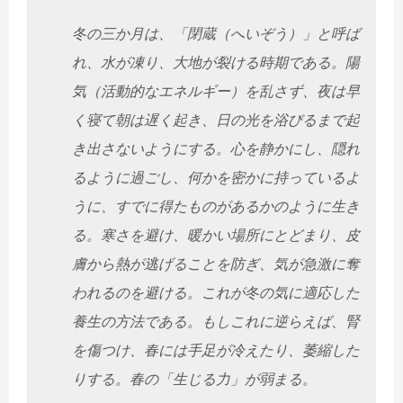
冬の三か月は、「閉蔵（へいぞう）」と呼ば
れ、水が凍り、大地が裂ける時期である。陽
気（活動的なエネルギー）を乱さず、夜は早
く寝て朝は遅く起き、日の光を浴びるまで起
き出さないようにする。心を静かにし、隠れ
るように過ごし、何かを密かに持っているよ
うに、すでに得たものがあるかのように生き
る。寒さを避け、暖かい場所にとどまり、皮
膚から熱が逃げることを防ぎ、気が急激に奪
われるのを避ける。これが冬の気に適応した
養生の方法である。もしこれに逆らえば、腎
を傷つけ、春には手足が冷えたり、萎縮した
りする。春の「生じる力」が弱まる。