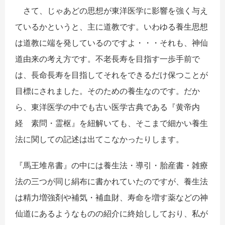
さて、じゃあどの思想が東洋医学に影響を強く与え
ているかというと、主に道教です。いわゆる養生思想
は道教に端を発しているのですよ・・・それも、神仙
道由来の考え方です。不老長寿を目指す一歩手前で
は、長命長寿を目指してそれをできるだけ保つことが
目標にされました。そのための養生なのです。だか
ら、東洋医学の中でも古い医学古典である『黄帝内
経 素問・霊枢』を紐解いても、そこまで細かい養生
法に関しての記述は出てこなかったりします。
『馬王堆帛書』の中には養生法・導引・胎産書・雑療
法の三つが同じ絹布に書かれていたのですが、養生法
は精力増強剤や補気・補血財、寿命を増す薬などの神
仙道にあるようなものの紹介に終始ししており、私が