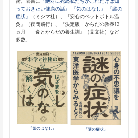
術。著書に
『絶対に死ぬ私たちがこれだけは知
っておきたい健康の話』
『気のはなし』
『謎の
症状』
（ミシマ社）、『安心のペットボトル温
灸』（夜間飛行）、『決定版 からだの教養12
ヵ月――食とからだの養生訓』（晶文社）など
多数。
『気のはなし』
『謎の症状』