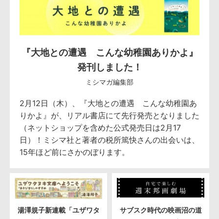
『大地との遭遇 こんな幼稚園ありかよ』
発刊しました！
ミシマガ編集部
2月12日（木）、『大地との遭遇 こんな幼稚園あ
りかよ』が、リアル書店にて先行発売となりました
（ネットショップを含めた公式発売日は2月17
日）！ミシマ社と著者の税所篤快さんの出会いは、
15年ほど前にさかのぼります。
湯澤規子新連載「ユザワタ
サブスク時代の映画沼の道