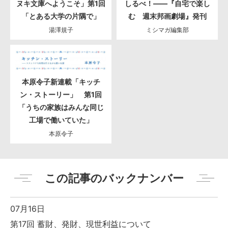
ヌキ文庫へようこそ」第1回
しるべ！――『自宅で楽し
「とある大学の片隅で」
む 週末邦画劇場』発刊
湯澤規子
ミシマガ編集部
本原令子新連載「キッチ
ン・ストーリー」 第1回
「うちの家族はみんな同じ
工場で働いていた」
本原令子
この記事のバックナンバー
07月16日
第17回 蓄財、発財、現世利益について