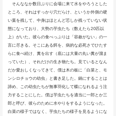
そんななか数日ぶりに会場に来て水をやろうとした
ところ、それはすっかり穴だらけ、というか外側の硬
い葉を残して、中身はほとんど芯しか残っていない状
態になっており、大勢の芋虫たち（数えたら20匹以
上）がいた。彼らの食べっぷりは「容赦がない」の一
言に尽きる。そこにある餌を、病的な必死さでひたす
らに食べ続け、糞を出す（底には大量の丸い糞が溜ま
っていた）、それだけの生き物たち。見ているとなん
だか愛おしくなってきて、僕は木の板に「白菜と、モ
ンシロチョウの幼虫」と書き足した。鍋にすることは
諦め、この幼虫たちが無事羽化して蝶になれるよう注
力することにした。僕は芋虫たちを適当に一郎とか三
郎と呼び、彼らのために水やりをするようになった。
白菜の様子ではなく、芋虫たちの様子を見るようにな