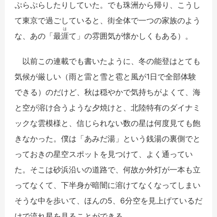
ぷらぷらしたりしていた。でも珠洲から帰り、こうし
て東京で過ごしていると、街全体で一つの家族のよう
は
な、あの「最
涯
て」の雰囲気が懐かしくもある）。
以前この連載でも書いたように、冬の能登はとても
気候が厳しい（
雨と雷と雪と雹と風が1日で全部体験
できる
）のだけど、秋は穏やかで気持ちがよくて、海
と空が溶け合うような夕焼けと、北陸特有のダイナミ
ックな雲模様と、信じられない数の星は何度見ても飽
きなかった。僕は「あみだ湯」という銭湯の裏側でと
っておきの星空スポットを見つけて、よく通ってい
た。そこは砂浜沿いの道路で、何故か外灯が一本も立
ってなくて、下半身が暗闇に溶けてなくなってしまい
そうな中を歩いて、ほんの5、6分空を見上げているだ
けで流れ星を見ることができる。