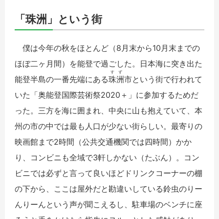
「珠洲」という街
僕は今年の秋をほとんど（8月末から10月末までの
ほぼ二ヶ月間）を能登で過ごした。日本海に突き出た
すず
能登半島の一番先端にある
珠洲
市という街で行われて
いた「奥能登国際芸術祭2020＋」に参加するためだ
った。三方を海に囲まれ、中央に山も抱えていて、本
州の市の中では最も人口が少ない街らしい。最寄りの
映画館まで2時間（公共交通機関では四時間）かか
り、コンビニも全域で3軒しかない（たぶん）。
コン
ビニでは必ずと言って良いほどドリンクコーナーの棚
の下から、ここは屋外だと勘違いしている鈴虫のりー
んりーんという声が聞こえるし、駐車場のベンチに座