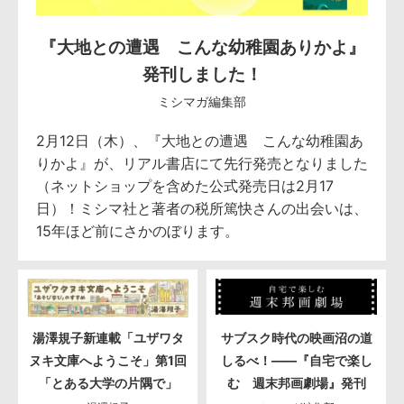
『大地との遭遇 こんな幼稚園ありかよ』
発刊しました！
ミシマガ編集部
2月12日（木）、『大地との遭遇 こんな幼稚園あ
りかよ』が、リアル書店にて先行発売となりました
（ネットショップを含めた公式発売日は2月17
日）！ミシマ社と著者の税所篤快さんの出会いは、
15年ほど前にさかのぼります。
湯澤規子新連載「ユザワタ
サブスク時代の映画沼の道
ヌキ文庫へようこそ」第1回
しるべ！――『自宅で楽し
「とある大学の片隅で」
む 週末邦画劇場』発刊