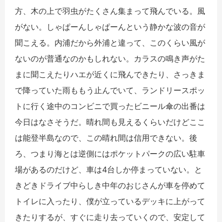
方、木の上で羽虫がたくさん集まって飛んでいる。風
がない。しゃぱーんしゃぱーんという静かな波の音が
聞こえる。内浦だから外浦と違って、このくらい風が
ないのが普通なのかもしれない。カラスの鳴き声がた
まに聞こえたりハエが近くに飛んできたり、さっきま
で降っていた雨ももう止んでいて、ランドリースポッ
トに行く途中のコンビニで買ったビニール傘の出番は
今日はなさそうだ。晴れ間も見えるくらいだけどここ
は能登半島なので、この晴れ間は信用できない。後
ろ、つまり海とは逆側にはポケットパークの広い駐車
場があるのだけど、車は4台しか停まっていない。と
きどきドライブ中らしき中年のおじさんが車を停めて
トイレに入ったり、僕が立っているデッキに上がって
きたりするが、すぐに走り去っていくので、安定して