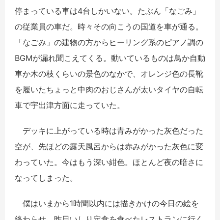
停まっている車は4台しかいない。たぶん「なごみ」
の従業員の車だ。時々その向こうの国道を車が通る。
「なごみ」の建物の方からヒーリング系のピアノ調の
BGMが漏れ聞こえてくる。動いているものは鳥か自動
車か木の枝くらいの景色のなかで、オレンジ色の長靴
を履いたちょっと中肉のおじさんが太いタイヤの自転
車で宇出津方面に走っていた。
デッキに上がっている時は青みがかった灰色だった
空が、先ほどの露天風呂からは赤みがかった灰色に変
わっていた。今はもう深い紺色。ほとんど夜の暗さに
なってしまった。
僕はいまから1時間以内には描きかけの今日の絵を
終わらせ、昨日いしり定食を食べたレストランに行く