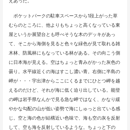
えあった。
ポケットパークの駐車スペースから1段上がった草
むらのところに、他よりもちょっと高くなっている東
屋というか展望台とも呼べそうな木のデッキがあっ
て、そこから海側を見ると色々な緑色が見て取れる雑
木林、防風林にもなっている林がある。その向こう側
に日本海が見える。空はちょっと青みがかった灰色の
曇り。水平線近くの海はすこし濃い青。右側に半島の
岬が・・・宇出津からここにくるまでにひとつ岬を越
えるのだけど、それが海に低く迫り出している。能登
の岬は岩手県なんかで見る急な岬ではなく、かなり緩
やかな勾配の山が低い姿勢で海にしゅっと出ている感
じ。空と海の色が結構近い色味で、海も空の灰を反射
して、空も海を反射しているような。ちょっと下の