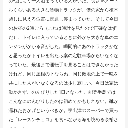
の他にもう一人泊まっている人がいた。長さ15メート
ルくらいある大きな貨物トラックが、僕の家から植木
越しに見える位置に夜通し停まっていた。そして今日
のお昼の2時ごろ（これは時計を見たので正確なはず
だ）、トイレに入っているときに外から大きな車のエ
ンジンがかかる音がした。瞬間的にあのトラックかな
と思ったがトイレを出たら案の定駐車場からいなくな
っていた。最後まで運転手を見ることはできなかった
けれど、同じ屋根の下ならぬ、同じ敷地の上で一晩を
共にした人がいなくなるのは少し寂しい。今日は家は
動かさず、のんびりした1日となった。能登半島では
こんなにのんびりしたのは初めてかもしれない。靴が
濡れたおかげというべきか。宇出津のスーパーで買っ
た「レーズンチョコ」を食べながら海を眺める余裕さ