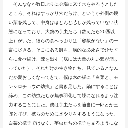
そんななか数日ぶりに会場に来て水をやろうとした
ところ、それはすっかり穴だらけ、というか外側の硬
い葉を残して、中身はほとんど芯しか残っていない状
態になっており、大勢の芋虫たち（数えたら20匹以
上）がいた。彼らの食べっぷりは「容赦がない」の一
言に尽きる。そこにある餌を、病的な必死さでひたす
らに食べ続け、糞を出す（底には大量の丸い糞が溜ま
っていた）、それだけの生き物たち。見ているとなん
だか愛おしくなってきて、僕は木の板に「白菜と、モ
ンシロチョウの幼虫」と書き足した。鍋にすることは
諦め、この幼虫たちが無事羽化して蝶になれるよう注
力することにした。僕は芋虫たちを適当に一郎とか三
郎と呼び、彼らのために水やりをするようになった。
白菜の様子ではなく、芋虫たちの様子を見るようにな