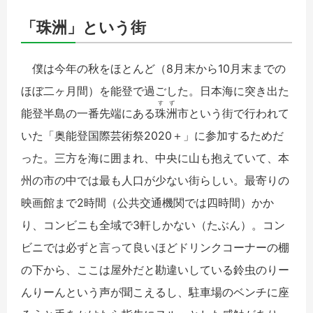
「珠洲」という街
僕は今年の秋をほとんど（8月末から10月末までの
ほぼ二ヶ月間）を能登で過ごした。日本海に突き出た
すず
能登半島の一番先端にある
珠洲
市という街で行われて
いた「奥能登国際芸術祭2020＋」に参加するためだ
った。三方を海に囲まれ、中央に山も抱えていて、本
州の市の中では最も人口が少ない街らしい。最寄りの
映画館まで2時間（公共交通機関では四時間）かか
り、コンビニも全域で3軒しかない（たぶん）。
コン
ビニでは必ずと言って良いほどドリンクコーナーの棚
の下から、ここは屋外だと勘違いしている鈴虫のりー
んりーんという声が聞こえるし、駐車場のベンチに座