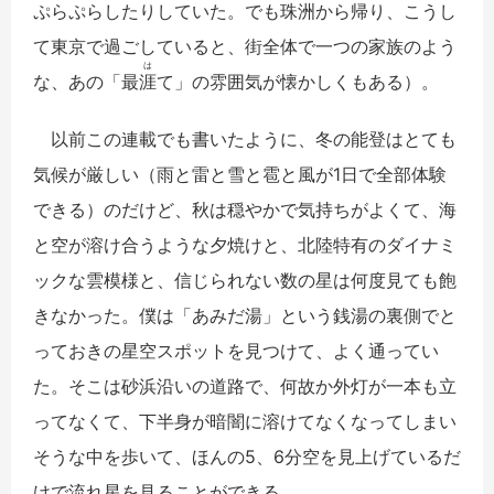
ぷらぷらしたりしていた。でも珠洲から帰り、こうし
て東京で過ごしていると、街全体で一つの家族のよう
は
な、あの「最
涯
て」の雰囲気が懐かしくもある）。
以前この連載でも書いたように、冬の能登はとても
気候が厳しい（
雨と雷と雪と雹と風が1日で全部体験
できる
）のだけど、秋は穏やかで気持ちがよくて、海
と空が溶け合うような夕焼けと、北陸特有のダイナミ
ックな雲模様と、信じられない数の星は何度見ても飽
きなかった。僕は「あみだ湯」という銭湯の裏側でと
っておきの星空スポットを見つけて、よく通ってい
た。そこは砂浜沿いの道路で、何故か外灯が一本も立
ってなくて、下半身が暗闇に溶けてなくなってしまい
そうな中を歩いて、ほんの5、6分空を見上げているだ
けで流れ星を見ることができる。