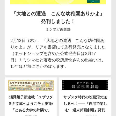
『大地との遭遇 こんな幼稚園ありかよ』
発刊しました！
ミシマガ編集部
2月12日（木）、『大地との遭遇 こんな幼稚園あ
りかよ』が、リアル書店にて先行発売となりました
（ネットショップを含めた公式発売日は2月17
日）！ミシマ社と著者の税所篤快さんの出会いは、
15年ほど前にさかのぼります。
湯澤規子新連載「ユザワタ
サブスク時代の映画沼の道
ヌキ文庫へようこそ」第1回
しるべ！――『自宅で楽し
「とある大学の片隅で」
む 週末邦画劇場』発刊