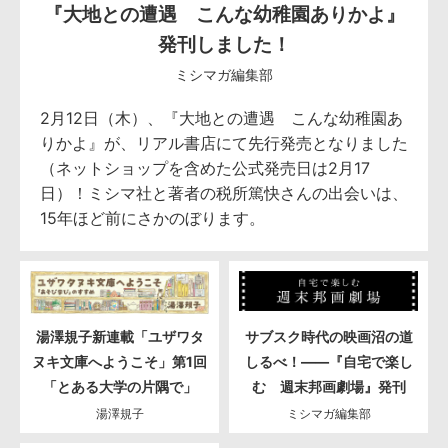
『大地との遭遇 こんな幼稚園ありかよ』
発刊しました！
ミシマガ編集部
2月12日（木）、『大地との遭遇 こんな幼稚園あ
りかよ』が、リアル書店にて先行発売となりました
（ネットショップを含めた公式発売日は2月17
日）！ミシマ社と著者の税所篤快さんの出会いは、
15年ほど前にさかのぼります。
湯澤規子新連載「ユザワタ
サブスク時代の映画沼の道
ヌキ文庫へようこそ」第1回
しるべ！――『自宅で楽し
「とある大学の片隅で」
む 週末邦画劇場』発刊
湯澤規子
ミシマガ編集部