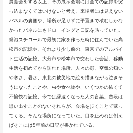
展覧会をする以上、その展示会場には全ての記録を突
っ込まなくてはいけないと考え、来場者には見えない
パネルの裏側や、場所が足りずに平置きで積むしかな
かったパネルにもドローイングと日記を貼っていた。
発泡スチロールで最初に家を作った時に住んでいた高
松市の記憶や、それより少し前の、東京でのアルバイ
ト生活の記憶、大分市や松本市で交わした会話、移動
生活を初めてから訪れた場所、人々の顔、空気の匂い
や寒さ、暑さ、東北の被災地で絵を描きながら泣きそ
うになったことや、虫や食べ物や、いくつかの怖くて
不愉快な記憶、今では縁遠くなった人の言葉。普段は
思い出すことのないそれらが、会場を歩くことで蘇っ
てくる。そんな場所になっていた。目を止めれば例え
ばそこには5年前の日記が書かれている。