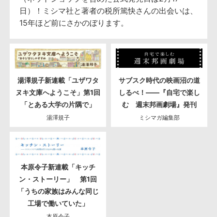
日）！ミシマ社と著者の税所篤快さんの出会いは、
15年ほど前にさかのぼります。
湯澤規子新連載「ユザワタ
サブスク時代の映画沼の道
ヌキ文庫へようこそ」第1回
しるべ！――『自宅で楽し
「とある大学の片隅で」
む 週末邦画劇場』発刊
湯澤規子
ミシマガ編集部
本原令子新連載「キッチ
ン・ストーリー」 第1回
「うちの家族はみんな同じ
工場で働いていた」
本原令子