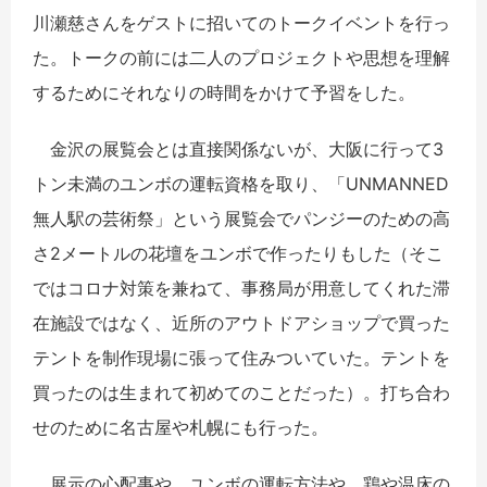
川瀬慈さんをゲストに招いてのトークイベントを行っ
た。トークの前には二人のプロジェクトや思想を理解
するためにそれなりの時間をかけて予習をした。
金沢の展覧会とは直接関係ないが、大阪に行って3
トン未満のユンボの運転資格を取り、「UNMANNED
無人駅の芸術祭」という展覧会でパンジーのための高
さ2メートルの花壇をユンボで作ったりもした（そこ
ではコロナ対策を兼ねて、事務局が用意してくれた滞
在施設ではなく、近所のアウトドアショップで買った
テントを制作現場に張って住みついていた。テントを
買ったのは生まれて初めてのことだった）。打ち合わ
せのために名古屋や札幌にも行った。
展示の心配事や、ユンボの運転方法や、鶏や温床の