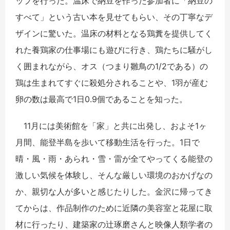
ップを行った。温床で納豆を作った参加者に「納豆の
すべて」という古い本を見せてもらい、その丁寧なデ
ザインに驚いた。温床の材料となる鶏糞を提供してく
れた養鶏家の仕事場にも遊びに行き、鶏たちに騒がし
く囲まれながら、オス（つまり雛鳥の1/2である）の
鶏は生まれてすぐに殺処分されることや、1羽が産む
卵の数は最高で1日0.9個であることを知った。
11月には美術館を「家」と共に出発し、およそ1ヶ
月間、能登半島を歩いて移動生活を行った。1日で
晴・風・雨・あられ・雪・雷が全てやってくる能登の
激しい気候を体験し、そんな厳しい環境のおかげなの
か、親切な人が多いと感じたりした。金沢に帰ってき
てからは、作品制作のために近隣の美容室と花屋に取
材に行ったり、建築家の辻琢磨さんと映像人類学者の