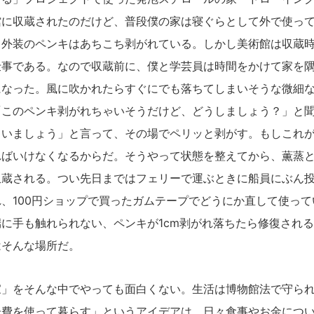
館に収蔵されたのだけど、普段僕の家は寝ぐらとして外で使っ
、外装のペンキはあちこち剥がれている。しかし美術館は収蔵
仕事である。なので収蔵前に、僕と学芸員は時間をかけて家を
になった。風に吹かれたらすぐにでも落ちてしまいそうな微細
「このペンキ剥がれちゃいそうだけど、どうしましょう？」と
ゃいましょう」と言って、その場でペリッと剥がす。もしこれ
ればいけなくなるからだ。そうやって状態を整えてから、薫蒸
収蔵される。つい先日まではフェリーで運ぶときに船員にぶん
、100円ショップで買ったガムテープでどうにか直して使っ
に手も触れられない、ペンキが1cm剥がれ落ちたら修復され
はそんな場所だ。
」をそんな中でやっても面白くない。生活は博物館法で守られ
告費を使って暮らす」というアイデアは、日々食事やお金につ