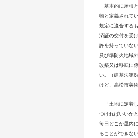
基本的に屋根と
物と定義されて
規定に適合する
済証の交付を受け
許を持っていな
及び準防火地域
改築又は移転に
い。（建基法第6
けど、高松市美
「土地に定着し
つければいいか
毎日どこか屋内
ることができない