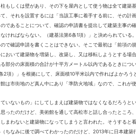
柱もしくは壁があり、その下を屋内として使う物は全て建築基
いて、それを設置するには「当該工事に着手する前に、その計
ものであることについて、確認の申請書を提出して建築主事の
なければならない。（建基法第6条1項）」と決められている
いので確認申請を書くことはできない。そこで最初は「前項の
外において建築物を増築し、改築し、又は移転しようとする場
係る部分の床面積の合計が十平方メートル以内であるときにつ
条2項）」を根拠にして、床面積10平米以内で作ればよかろう
術館は市街地のど真ん中にあり「準防火地域」なので、これが
ていないもの」にしてしまえば建築物ではなくなるだろうとい
と思ったのだけど、美術館を通して高松市と話し合ったところ
にしまわないと建築物になってしまうと言われた。そうすると
（ちなみに後で調べてわかったのだけど、2013年に日本建築