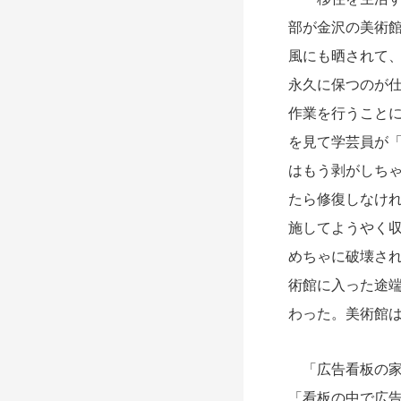
部が金沢の美術
風にも晒されて
永久に保つのが
作業を行うこと
を見て学芸員が
はもう剥がしち
たら修復しなけ
施してようやく
めちゃに破壊され
術館に入った途端
わった。美術館
「広告看板の家
「看板の中で広