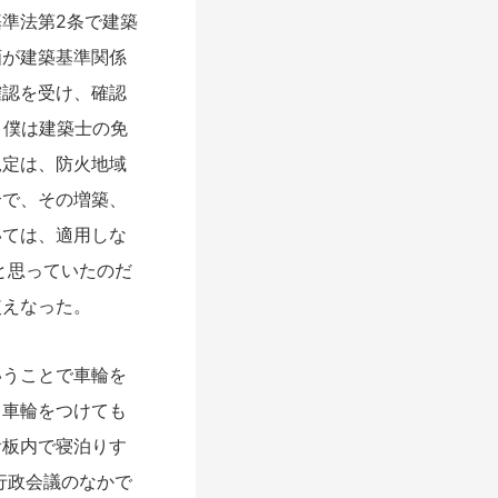
準法第2条で建築
画が建築基準関係
確認を受け、確認
。僕は建築士の免
規定は、防火地域
合で、その増築、
いては、適用しな
と思っていたのだ
使えなった。
うことで車輪を
、車輪をつけても
看板内で寝泊りす
行政会議のなかで