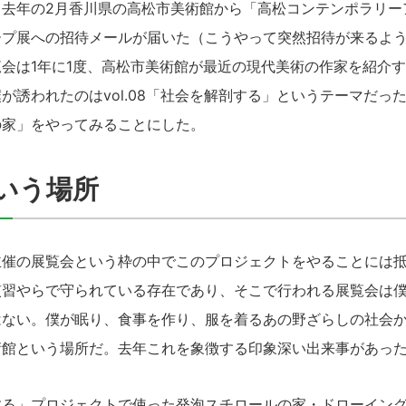
、去年の2月香川県の高松市美術館から「高松コンテンポラリー
ープ展への招待メールが届いた（こうやって突然招待が来るよ
会は1年に1度、高松市美術館が最近の現代美術の作家を紹介
が誘われたのはvol.08「社会を解剖する」というテーマだっ
の家」をやってみることにした。
いう場所
催の展覧会という枠の中でこのプロジェクトをやることには抵
慣習やらで守られている存在であり、そこで行われる展覧会は
はない。僕が眠り、食事を作り、服を着るあの野ざらしの社会
術館という場所だ。去年これを象徴する印象深い出来事があっ
る」プロジェクトで使った発泡スチロールの家・ドローイング