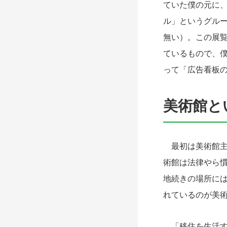
ていた僕の元に
ル」というグル
無い）。この展覧
ているもので、僕
って「広告看板
美術館と
最初は美術館主
術館は法律やら
地続きの場所に
れているのが美
「移住を生活す