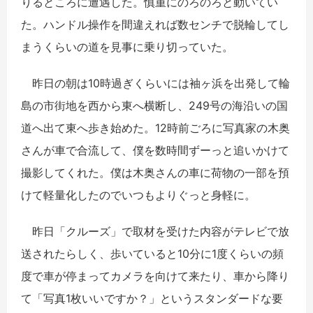
りるところに遭遇した。慎重にのろのろと動いてい
た。ハンドル操作を間違えれば数センチで脱輪してし
まうくらいの道を見事に乗り切っていた。
昨日の朝は10時過ぎくらいには袖ヶ浜を出発して輪
島の市街地を西から東へ横断し、249号の海沿いの国
道へ出て東へ歩き始めた。12時前ごろに写真家の木奥
さんが車で合流して、僕を数時間ずーっと追いかけて
撮影してくれた。僕は木奥さんの車に荷物の一部を預
けて軽量化したのでいつもよりぐっと身軽に。
昨日「クルーズ」で取材を受けた内容がテレビで放
送されたらしく、歩いていると10分に1度くらいの頻
度で車が停まってカメラを向けて来たり、車から降り
て「写真1枚いいですか？」というスタンダードな要