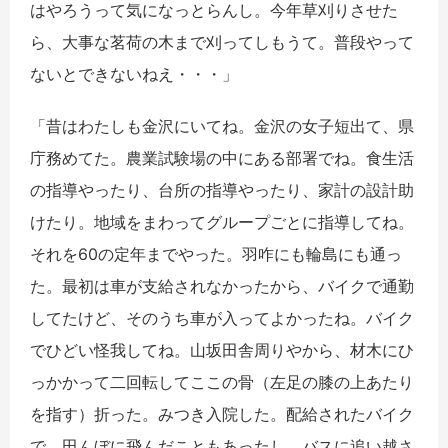
はやろうって気になっとらんし。今年草刈りさせた
ら、大事な茗荷の木まで刈ってしもうて。普段やって
ないとできないねえ・・・」
「昔はわたしも金沢にいてね。金沢の女子短出て、県
庁務めてた。農業試験場の中にある部署でね。食生活
の指導やったり、台所の指導やったり、家計の設計助
けたり。地域をまわってグループごとに指導してね。
それを60の定年までやった。羽咋にも輪島にも通っ
た。最初は車が支給されなかったから、バイクで通勤
してたけど、そのうち車が入ってよかったね。バイク
でひどい怪我してね。山坂田舎周りやから、材木にひ
っかかって二回転してここの骨（左足の膝の上あたり
を指す）折った。みつき入院した。配給されたバイク
で。田んぼに飛んだこともあったし、バスに追い越さ