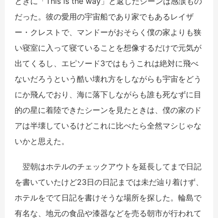
ときに「This is the way」と返したシーンは感涙もの
だった。彼の愛用の宇宙船であり家でもあるレイザ
ー・クレストで、マンドーがおそらく僕の家よりも狭
い寝室に入って寝ていることを想像するだけで元気が
出てくるし、エピソード3ではもうこれは絶対に飛べ
ないだろうという酷い壊れ方をしながらも宇宙をどう
にか飛んでおり、海に落下しながらも誰も死なずに目
的の星に着陸できたシーンを見たときは、僕の家のド
アは半壊しているけどこれに比べたら全然マシじゃな
いかと思えた。
翌朝はホテルのチェックアウトを延長してまで日記
を書いていたけど23日の日記までは未だ辿り着けず、
ホテルをでて日記を書けそうな場所を探した。輪島で
有名な、地元の食品や漆器などを売る朝市が行われて