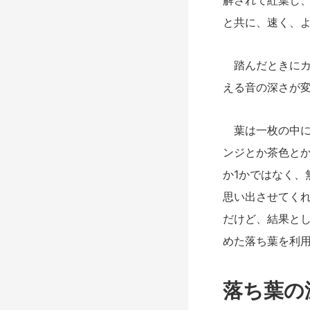
と共に、速く、
踏んだ
とき
に
える音の深さが
葉は一枚の中に
ンジとか茶色と
か1かではなく
思い出させてく
だけど、結果と
めた落ち葉を利
落ち葉の