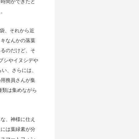
、時間ができた
と
た。
袋、それから近
ノキなんかの落葉
あるのだけど、そ
ブシやイヌシデや
らい、さらには、
の用務員さんが集
種類は集めながら
うな、神様に仕え
秋には葉緑素が分
。スマートフォン