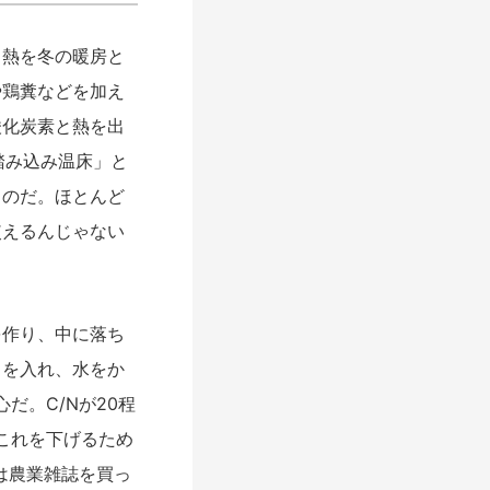
る熱を冬の暖房と
や鶏糞などを加え
酸化炭素と熱を出
踏み込み温床」と
ものだ。ほとんど
使えるんじゃない
作り、中に落ち
）を入れ、水をか
だ。C/Nが20程
これを下げるため
は農業雑誌を買っ