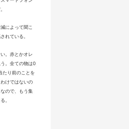
だ。
加減によって聞こ
福されている。
い。赤とかオレ
う。全ての物は0
当たり前のことを
たわけではないの
となので、もう集
くる。