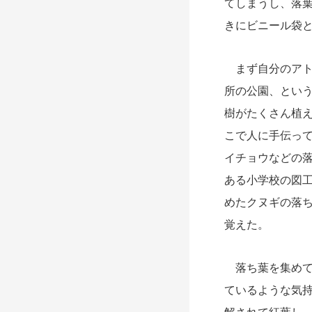
てしまうし、
落
き
にビニール袋
まず自分のアト
所の公園、とい
樹がたくさん植
こで人に手伝っ
イチョウなどの落
ある小学校の図
めたクヌギの落ち
覚えた。
落ち葉を集めて
ているような気
解されて紅葉し