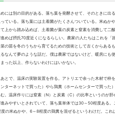
めには別の目的がある。落ち葉を発酵させて、その
とき
に出
思っている。落ち葉には土着菌がたくさんついている。米ぬか
えて上から踏み込めば、土着菌が葉の炭素と窒素を消費して二
進めば摂氏70度近くになるらしい。農家の人たちはこれを「
野菜の苗を冬のうちから育てるための技術として古くからある
入るなんて夢のような話だ。僕は農家ではないけど、暖房にも
しまった以上、作らないわけにはいかない。
あとで、温床の実験装置を作る。アトリエで余った木材で枠を
インターネットで買った）やら鶏糞（ホームセンターで買った
む。温床作りには窒素（N）と炭素（C）の比率というのが肝心
進みやすいとされていて、落ち葉単体では30～50程度ある。
0程度の米ぬかや、6～8程度の鶏糞を混ぜるというわけだ。これ