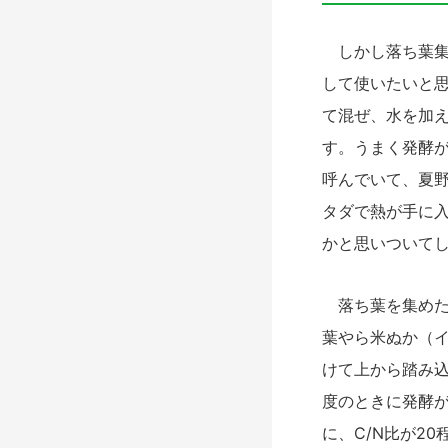
しかし落ち葉集
して使いたいと
て混ぜ、水を加
す。うまく発酵が
呼
んでいて、夏
タダで熱が手に
かと思いついて
落ち葉を集めた
葉やら米ぬか（
けて上から踏み込
度の
とき
に発酵が
に、C/N比が2