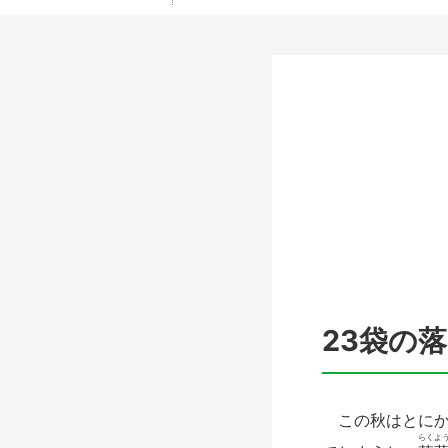
23袋の
この秋はとにか
らく
よ