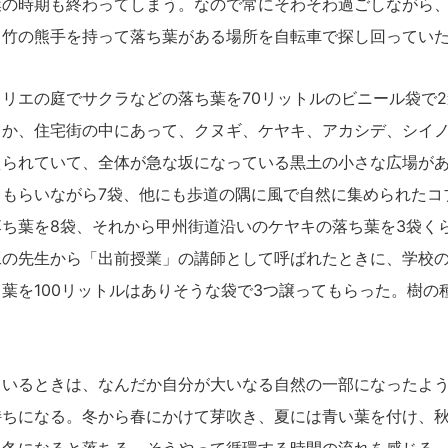
葉
の時期も終わってしまう。なので常にそわそわ過ごしながら
と竹の熊手を持って落ち葉がある場所を自転車で探し回ってい
リエの庭でサクラなどの落ち葉を70リットルのビニール袋で2
うか、住宅街の中にあって、クヌギ、ケヤキ、アカシデ、シイ
えられていて、全体が急な坂になっている黒土の小さな広場が
てもらいながら7袋、他にも歩道の隅に風で自然に集められたコ
ち葉を8袋、それから甲州街道沿いのケヤキの落ち葉を3袋く
工の先生から「出前授業」の講師として呼ばれた
とき
に、学校
葉を100リットルはありそうな袋で3つ譲ってもらった。樹の
いる
とき
は、なんだか自分が大いなる自然の一部になったよ
持ちになる。冬から春にかけて芽吹き、夏には青い葉を付け、
、冬になると落ちる。そうやって循環する時間の流れを感じる