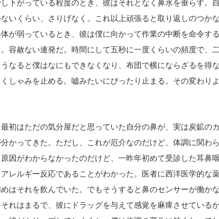
少し下がっている程度のとき、彼はそれとなく鼻水を垂らす。
かないくらい、さりげなく。これ以上頑張ると取り返しのつか
い体が弱っているとき、彼は僕に向かって作業の中断を命令す
る。容赦ない連発だ。時間にして五秒に一度くらいの頻度で、
そうなると僕はなにもできなくなり、布団で横にならざるを得
にくしゃみを止める。嘘みたいにぴったり止まる。その変わり
最初はただの気分屋だと思っていた自分の鼻が、実は炭鉱のカ
が分かってきた。ただし、これが厄介なのだけど、体調に関わ
と原因がわからなかったのだけど、一昨年初めて受診した耳鼻
るアレルギー反応であることがわかった。医者に西洋医学的な
初めはそれを飲んでいた。でもそうすると鼻のセンサーが働か
。それはまるで、彼にドラッグを与えて感覚を麻痺させている