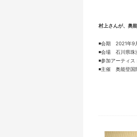
村上さんが、奥
◾️会期 2021年9
◾️会場 石川県珠洲
◾️参加アーティス
◾️主催 奥能登