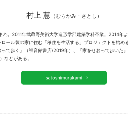
村上 慧
（むらかみ・さとし）
生まれ。2011年武蔵野美術大学造形学部建築学科卒業。2014年
チロール製の家に住む「移住を生活する」プロジェクトを始め
おって歩く』（福音館書店/2019年）、『家をせおって歩いた
7年）などがある。
satoshimurakami