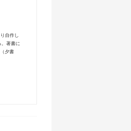
より自作し
る。著書に
』（夕書