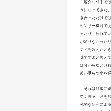
厄介な相手では
うになってきた
き合っただけで
センサー機能で
ったり、疲れてい
が足りなかった
ティを超えたと
味ですよと教え
は分からないけ
彼が垂らす水を
それは非常に迅
早く寝る、酒を
私的な研究によ