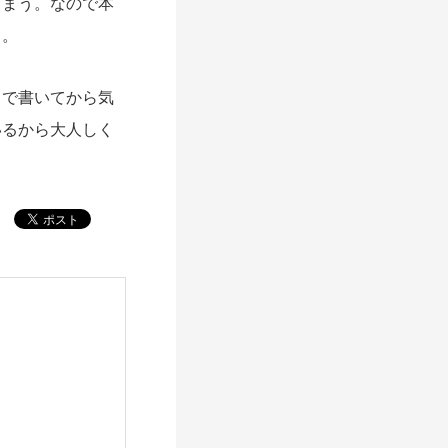
しまう。なので本
る。
で書いてから気
いるから大人しく