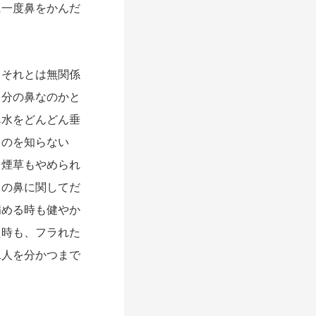
に一度鼻をかんだ
それとは無関係
自分の鼻なのかと
鼻水をどんどん垂
ものを知らない
も煙草もやめられ
この鼻に関してだ
病める時も健やか
た時も、フラれた
二人を分かつまで
。