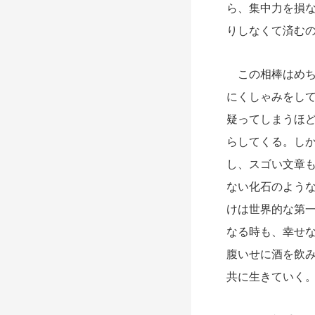
ら、集中力を損
りしなくて済む
この相棒はめち
にくしゃみをし
疑ってしまうほ
らしてくる。し
し、スゴい文章
ない化石のよう
けは世界的な第
なる時も、幸せ
腹いせに酒を飲
共に生きていく