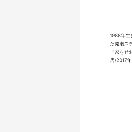
1988年
た発泡ス
『家をせ
房/201