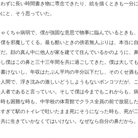
なわずに長い時間書き物に専念できたり、絵を描くときも一分
のにと、そう思っていた。
ゃくちゃ病弱で、僕が強固な意思で物事に臨んでいるときも、
て僕を邪魔してくる。最も酷いときの傍若無人ぶりは、本当に
どだ。顔の真ん中に他人が家を建てて住んでいるかのように、
かし僕はこの鼻と三十三年間を共に過ごしてきた。僕は大して
も書けないし、年収はたぶん平均の半分以下だし、そのくせ酒
な人間で、浮き沈みの激しいどうしようもないポンコツだが、
一人者であると言っていい。そして僕は今までもこれからも、
な時も困難な時も、中学校の体育館でクラス全員の前で放屁し
みすぎて駅のトイレで吐いたまま死にそうになった時も、死が
。共に生きていかなくてはいけない。なぜなら自分の鼻だから