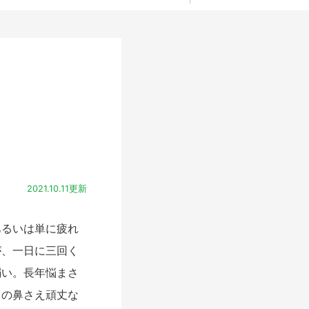
2021.10.11更新
るいは単に疲れ
が、一日に三回く
弱い。長年悩まさ
この鼻さえ頑丈な