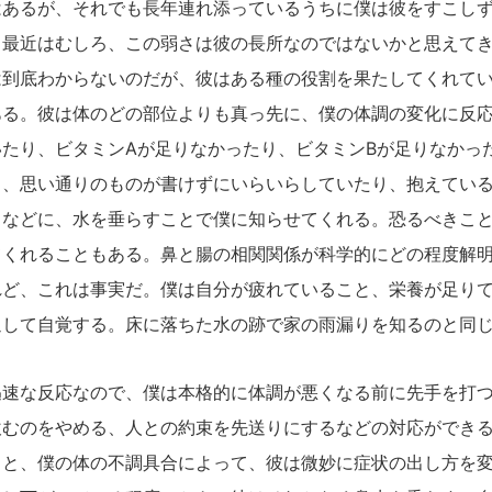
あるが、それでも長年連れ添っているうちに僕は彼をすこしず
。最近はむしろ、この弱さは彼の長所なのではないかと思えて
は到底わからないのだが、彼はある種の役割を果たしてくれて
ある。彼は体のどの部位よりも真っ先に、僕の体調の変化に反
たり、ビタミンAが足りなかったり、ビタミンBが足りなかっ
り、思い通りのものが書けずにいらいらしていたり、抱えてい
きなどに、水を垂らすことで僕に知らせてくれる。恐るべきこ
てくれることもある。鼻と腸の相関関係が科学的にどの程度解
れど、これは事実だ。僕は自分が疲れていること、栄養が足り
通して自覚する。床に落ちた水の跡で家の雨漏りを知るのと同
速な反応なので、僕は本格的に体調が悪くなる前に先手を打つ
飲むのをやめる、人との約束を先送りにするなどの対応ができ
ると、僕の体の不調具合によって、彼は微妙に症状の出し方を