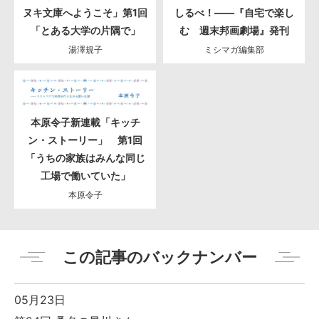
ヌキ文庫へようこそ」第1回
しるべ！――『自宅で楽し
「とある大学の片隅で」
む 週末邦画劇場』発刊
湯澤規子
ミシマガ編集部
本原令子新連載「キッチ
ン・ストーリー」 第1回
「うちの家族はみんな同じ
工場で働いていた」
本原令子
この記事のバックナンバー
05月23日