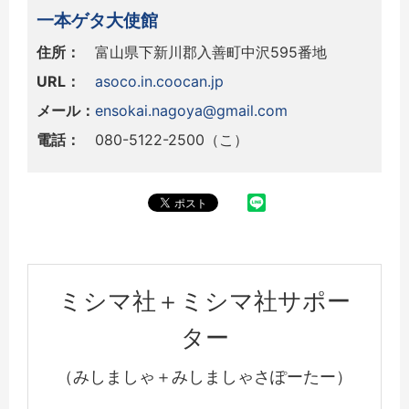
一本ゲタ大使館
住所：
富山県下新川郡入善町中沢595番地
URL：
asoco.in.coocan.jp
メール：
ensokai.nagoya@gmail.com
電話：
080-5122-2500（こ）
ミシマ社＋ミシマ社サポー
ター
（みしましゃ＋みしましゃさぽーたー）