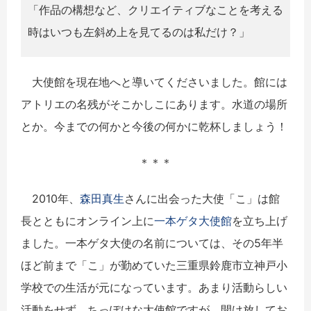
「作品の構想など、クリエイティブなことを考える
時はいつも左斜め上を見てるのは私だけ？」
大使館を現在地へと導いてくださいました。館には
アトリエの名残がそこかしこにあります。水道の場所
とか。今までの何かと今後の何かに乾杯しましょう！
＊＊＊
2010年、
森田真生
さんに出会った大使「こ」は館
長とともにオンライン上に
一本ゲタ大使館
を立ち上げ
ました。一本ゲタ大使の名前については、その5年半
ほど前まで「こ」が勤めていた三重県鈴鹿市立神戸小
学校での生活が元になっています。あまり活動らしい
活動をせず、ちっぽけな大使館ですが、開け放してお