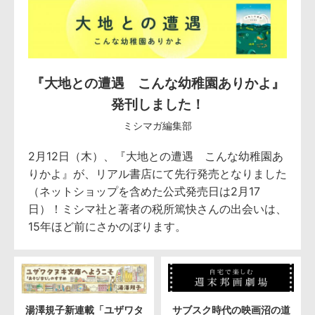
『大地との遭遇 こんな幼稚園ありかよ』
発刊しました！
ミシマガ編集部
2月12日（木）、『大地との遭遇 こんな幼稚園あ
りかよ』が、リアル書店にて先行発売となりました
（ネットショップを含めた公式発売日は2月17
日）！ミシマ社と著者の税所篤快さんの出会いは、
15年ほど前にさかのぼります。
湯澤規子新連載「ユザワタ
サブスク時代の映画沼の道