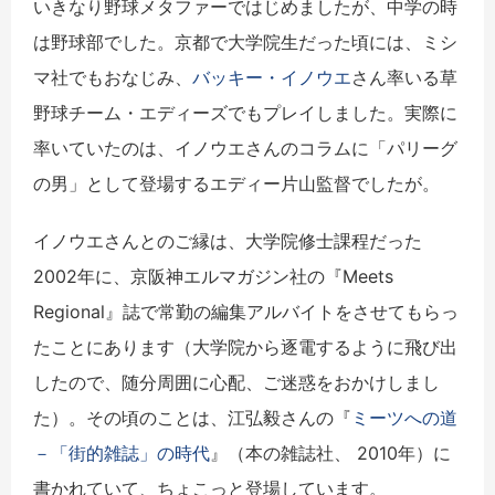
いきなり野球メタファーではじめましたが、中学の時
は野球部でした。京都で大学院生だった頃には、ミシ
マ社でもおなじみ、
バッキー・イノウエ
さん率いる草
野球チーム・エディーズでもプレイしました。実際に
率いていたのは、イノウエさんのコラムに「パリーグ
の男」として登場するエディー片山監督でしたが。
イノウエさんとのご縁は、大学院修士課程だった
2002年に、京阪神エルマガジン社の『Meets
Regional』誌で常勤の編集アルバイトをさせてもらっ
たことにあります（大学院から逐電するように飛び出
したので、随分周囲に心配、ご迷惑をおかけしまし
た）。その頃のことは、江弘毅さんの『
ミーツへの道
－「街的雑誌」の時代
』（本の雑誌社、 2010年）に
書かれていて、ちょこっと登場しています。