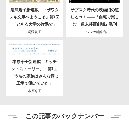
湯澤規子新連載「ユザワタ
サブスク時代の映画沼の道
ヌキ文庫へようこそ」第1回
しるべ！――『自宅で楽し
「とある大学の片隅で」
む 週末邦画劇場』発刊
湯澤規子
ミシマガ編集部
本原令子新連載「キッチ
ン・ストーリー」 第1回
「うちの家族はみんな同じ
工場で働いていた」
本原令子
この記事のバックナンバー