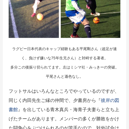
ラグビー日本代表のキャップ経験もある平尾剛さん（超足が速
く、負けず嫌いな75年生兄さん）と対峙する著者。
多分この後振り切られてます。左はミシマ社・みっきーの突破。
平尾さんと遜色なし。
フットサルはいろんなところでやっているのですが、
同じく内田先生ご縁の仲間で、夕書房から『
彼岸の図
書館
』を出している青木真兵・海青子夫妻らと立ち上
げたチームがあります。メンバーの多くが勝敗をかけ
た闘争心をぶつけられるのが苦手なので、対外試合は