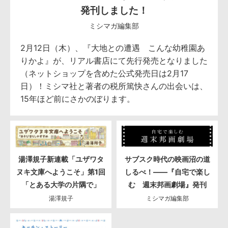
発刊しました！
ミシマガ編集部
2月12日（木）、『大地との遭遇 こんな幼稚園あ
りかよ』が、リアル書店にて先行発売となりました
（ネットショップを含めた公式発売日は2月17
日）！ミシマ社と著者の税所篤快さんの出会いは、
15年ほど前にさかのぼります。
湯澤規子新連載「ユザワタ
サブスク時代の映画沼の道
ヌキ文庫へようこそ」第1回
しるべ！――『自宅で楽し
「とある大学の片隅で」
む 週末邦画劇場』発刊
湯澤規子
ミシマガ編集部