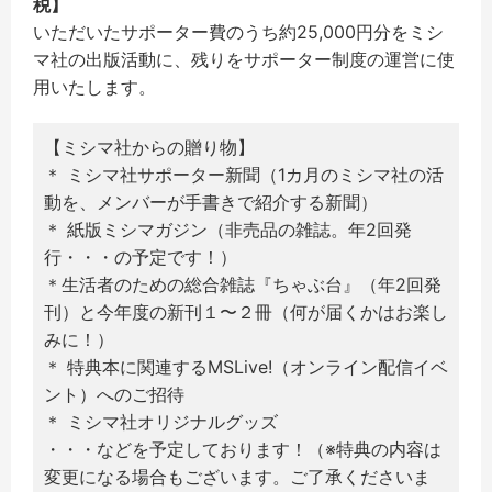
税】
いただいたサポーター費のうち約25,000円分をミシ
マ社の出版活動に、残りをサポーター制度の運営に使
用いたします。
【ミシマ社からの贈り物】
＊ ミシマ社サポーター新聞（1カ月のミシマ社の活
動を、メンバーが手書きで紹介する新聞）
＊ 紙版ミシマガジン（非売品の雑誌。年2回発
行・・・の予定です！）
＊生活者のための総合雑誌『ちゃぶ台』（年2回発
刊）と今年度の新刊１〜２冊（何が届くかはお楽し
みに！）
＊ 特典本に関連するMSLive!（オンライン配信イベ
ント）へのご招待
＊ ミシマ社オリジナルグッズ
・・・などを予定しております！（※特典の内容は
変更になる場合もございます。ご了承くださいま