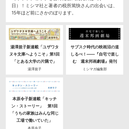
日）！ミシマ社と著者の税所篤快さんの出会いは、
15年ほど前にさかのぼります。
湯澤規子新連載「ユザワタ
サブスク時代の映画沼の道
ヌキ文庫へようこそ」第1回
しるべ！――『自宅で楽し
「とある大学の片隅で」
む 週末邦画劇場』発刊
湯澤規子
ミシマガ編集部
本原令子新連載「キッチ
ン・ストーリー」 第1回
「うちの家族はみんな同じ
工場で働いていた」
本原令子