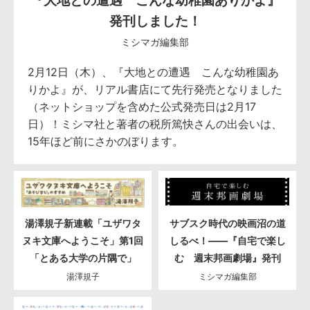
発刊しました！
ミシマガ編集部
2月12日（木）、『大地との遭遇 こんな幼稚園あ
りかよ』が、リアル書店にて先行発売となりました
（ネットショップを含めた公式発売日は2月17
日）！ミシマ社と著者の税所篤快さんの出会いは、
15年ほど前にさかのぼります。
湯澤規子新連載「ユザワタ
サブスク時代の映画沼の道
ヌキ文庫へようこそ」第1回
しるべ！――『自宅で楽し
「とある大学の片隅で」
む 週末邦画劇場』発刊
湯澤規子
ミシマガ編集部