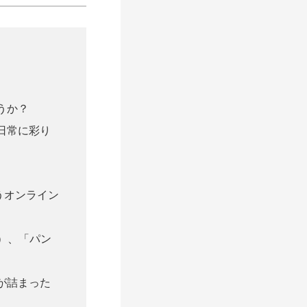
うか？
日常に彩り
うオンライン
）、「パン
が詰まった