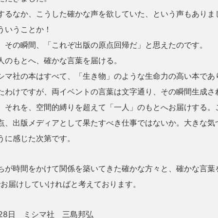
するなか、こうした確かな声を欲していた、という声もありま
ういうことか！
、その瞬間、「これぞ出版の原点回帰だ」と思えたのです。
人のもとへ、確かな言葉を届ける。
シマ社の本はすべて、「生き物」のような生命力の高い本であ
たわけですが、両イベントの言葉は文字通り、その瞬間生成さ
。それを、空間的縛りを超えて「一人」のもとへお届けする。
点、出版メディアとして果たすべき仕事ではないか。大きな気
うに感じた次第です。
ちが時間をかけて関係を築いてきた確かな方々と、確かな言葉
e！でお届けしていければと考えております。
月28日
ミシマ社 三島邦弘