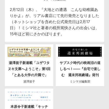
2月12日（木）、『大地との遭遇 こんな幼稚園あ
りかよ』が、リアル書店にて先行発売となりました
（ネットショップを含めた公式発売日は2月17
日）！ミシマ社と著者の税所篤快さんの出会いは、
15年ほど前にさかのぼります。
湯澤規子新連載「ユザワタ
サブスク時代の映画沼の道
ヌキ文庫へようこそ」第1回
しるべ！――『自宅で楽し
「とある大学の片隅で」
む 週末邦画劇場』発刊
湯澤規子
ミシマガ編集部
本原令子新連載「キッチ