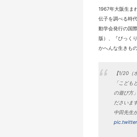
1967年大阪生
伝子を調べる時
動学会発行の国際学
版）、『びっくり
かへんな生きも
【1/20
「こども
の遊び方
ださいま
中田先生
pic.twitt