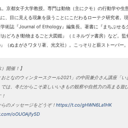
まれ。京都女子大学教授。専門は動物（主にクモ）の行動学や生
代に、目に見える現象を扱うことにこだわるローテク研究者。
術誌『Journal of Ethology』編集長。著書に『まちぶせ
!おどろき!動物まるごと大図鑑』（ミネルヴァ書房）など。監
の』（ぬまがさワタリ著、光文社）。こっそりと薪ストーバー
（水）開催！】
とおとなのウィンタースクール2021」の中田兼介さん講座「い
」では、冬だからこそ楽しいいきもの観察や自然力の高まる遊
す！
からのメッセージをどうぞ！
https://t.co/gHWN6La1HK
er.com/oOUOAjfy5D