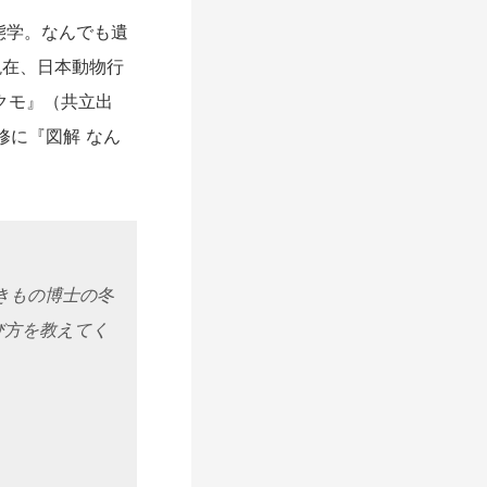
態学。なんでも遺
現在、日本動物行
るクモ』（共立出
修に『図解 なん
。
きもの博士の冬
び方を教えてく