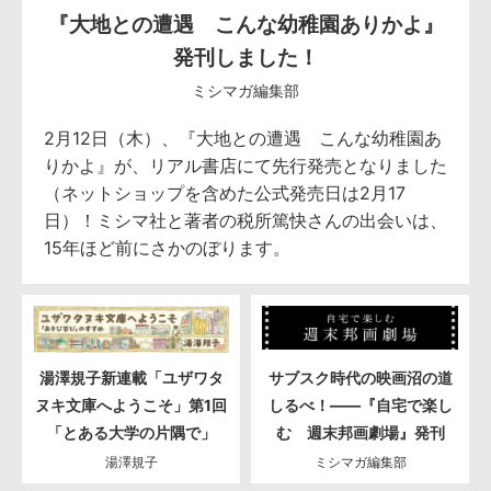
『大地との遭遇 こんな幼稚園ありかよ』
発刊しました！
ミシマガ編集部
2月12日（木）、『大地との遭遇 こんな幼稚園あ
りかよ』が、リアル書店にて先行発売となりました
（ネットショップを含めた公式発売日は2月17
日）！ミシマ社と著者の税所篤快さんの出会いは、
15年ほど前にさかのぼります。
湯澤規子新連載「ユザワタ
サブスク時代の映画沼の道
ヌキ文庫へようこそ」第1回
しるべ！――『自宅で楽し
「とある大学の片隅で」
む 週末邦画劇場』発刊
湯澤規子
ミシマガ編集部