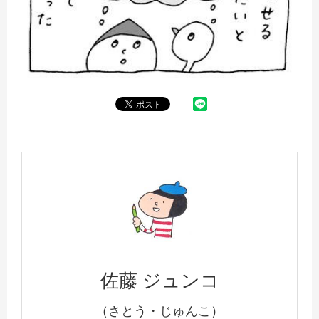
佐藤 ジュンコ
（さとう・じゅんこ）