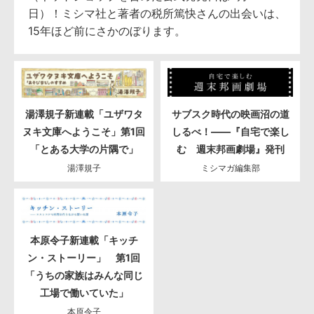
日）！ミシマ社と著者の税所篤快さんの出会いは、
15年ほど前にさかのぼります。
湯澤規子新連載「ユザワタ
サブスク時代の映画沼の道
ヌキ文庫へようこそ」第1回
しるべ！――『自宅で楽し
「とある大学の片隅で」
む 週末邦画劇場』発刊
湯澤規子
ミシマガ編集部
本原令子新連載「キッチ
ン・ストーリー」 第1回
「うちの家族はみんな同じ
工場で働いていた」
本原令子