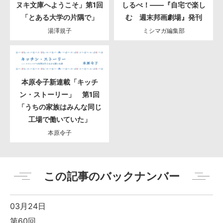
ヌキ文庫へようこそ」第1回
しるべ！――『自宅で楽し
「とある大学の片隅で」
む 週末邦画劇場』発刊
湯澤規子
ミシマガ編集部
本原令子新連載「キッチ
ン・ストーリー」 第1回
「うちの家族はみんな同じ
工場で働いていた」
本原令子
この記事のバックナンバー
03月24日
第60回