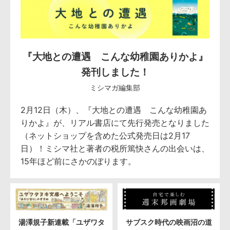
『大地との遭遇 こんな幼稚園ありかよ』
発刊しました！
ミシマガ編集部
2月12日（木）、『大地との遭遇 こんな幼稚園あ
りかよ』が、リアル書店にて先行発売となりました
（ネットショップを含めた公式発売日は2月17
日）！ミシマ社と著者の税所篤快さんの出会いは、
15年ほど前にさかのぼります。
湯澤規子新連載「ユザワタ
サブスク時代の映画沼の道