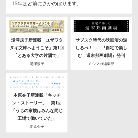
15年ほど前にさかのぼります。
湯澤規子新連載「ユザワタ
サブスク時代の映画沼の道
ヌキ文庫へようこそ」第1回
しるべ！――『自宅で楽し
「とある大学の片隅で」
む 週末邦画劇場』発刊
湯澤規子
ミシマガ編集部
本原令子新連載「キッチ
ン・ストーリー」 第1回
「うちの家族はみんな同じ
工場で働いていた」
本原令子