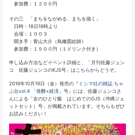
参加費：１２００円
その三 「まちをながめる、まちを描く」
日時：18日18時より
会場：１００３
聞き手：青山大介（鳥瞰図絵師）
参加費：１５００円（１ドリンク付き）
申し込み方法などイベント詳細と、「月刊佐藤ジュン
コ 佐藤ジュンコのKJS号」は
こちら
からどうぞ。
2018年10月19日（金）発売の『
ミシマ社の雑誌 ちゃ
ぶ台vol.4 「発酵×経済」号
』には、佐藤ジュンコさ
んによる「女のひとり飯 はじめてのOJS（沖縄ジェ
ットセット）号」が掲載されています。そちらもぜひ
お読みください！