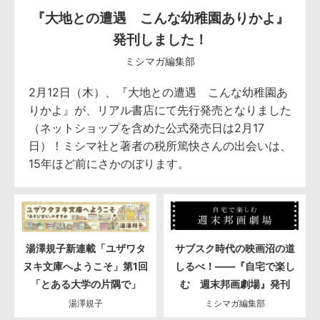
『大地との遭遇 こんな幼稚園ありかよ』
発刊しました！
ミシマガ編集部
2月12日（木）、『大地との遭遇 こんな幼稚園あ
りかよ』が、リアル書店にて先行発売となりました
（ネットショップを含めた公式発売日は2月17
日）！ミシマ社と著者の税所篤快さんの出会いは、
15年ほど前にさかのぼります。
湯澤規子新連載「ユザワタ
サブスク時代の映画沼の道
ヌキ文庫へようこそ」第1回
しるべ！――『自宅で楽し
「とある大学の片隅で」
む 週末邦画劇場』発刊
湯澤規子
ミシマガ編集部