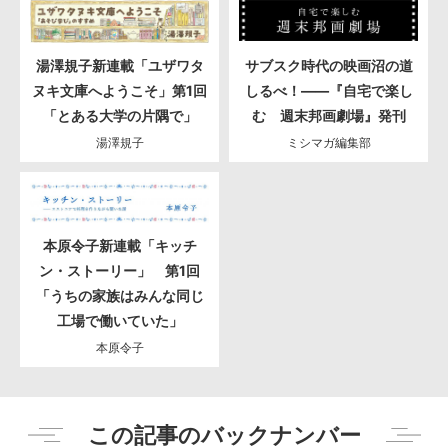
湯澤規子新連載「ユザワタ
サブスク時代の映画沼の道
ヌキ文庫へようこそ」第1回
しるべ！――『自宅で楽し
「とある大学の片隅で」
む 週末邦画劇場』発刊
湯澤規子
ミシマガ編集部
本原令子新連載「キッチ
ン・ストーリー」 第1回
「うちの家族はみんな同じ
工場で働いていた」
本原令子
この記事のバックナンバー