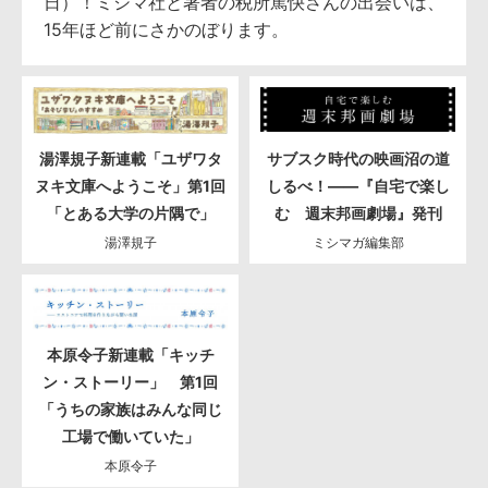
日）！ミシマ社と著者の税所篤快さんの出会いは、
15年ほど前にさかのぼります。
湯澤規子新連載「ユザワタ
サブスク時代の映画沼の道
ヌキ文庫へようこそ」第1回
しるべ！――『自宅で楽し
「とある大学の片隅で」
む 週末邦画劇場』発刊
湯澤規子
ミシマガ編集部
本原令子新連載「キッチ
ン・ストーリー」 第1回
「うちの家族はみんな同じ
工場で働いていた」
本原令子