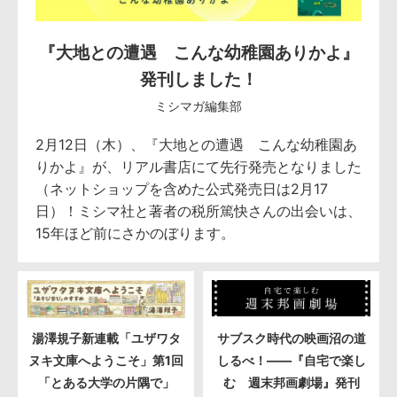
『大地との遭遇 こんな幼稚園ありかよ』
発刊しました！
ミシマガ編集部
2月12日（木）、『大地との遭遇 こんな幼稚園あ
りかよ』が、リアル書店にて先行発売となりました
（ネットショップを含めた公式発売日は2月17
日）！ミシマ社と著者の税所篤快さんの出会いは、
15年ほど前にさかのぼります。
湯澤規子新連載「ユザワタ
サブスク時代の映画沼の道
ヌキ文庫へようこそ」第1回
しるべ！――『自宅で楽し
「とある大学の片隅で」
む 週末邦画劇場』発刊