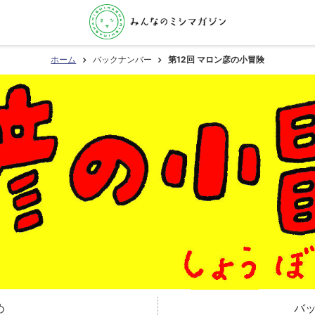
ホーム
バックナンバー
第12回 マロン彦の小冒険
め
バ