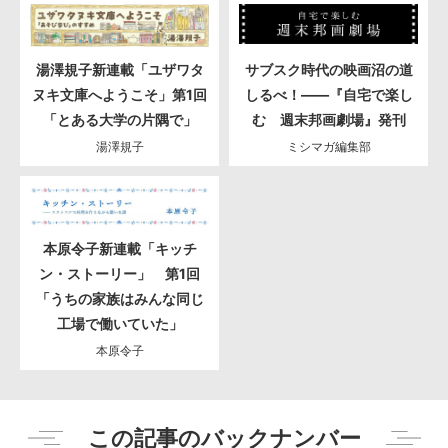
湯澤規子新連載「ユザワタ
サブスク時代の映画沼の道
ヌキ文庫へようこそ」第1回
しるべ！――『自宅で楽し
「とある大学の片隅で」
む 週末邦画劇場』発刊
湯澤規子
ミシマガ編集部
本原令子新連載「キッチ
ン・ストーリー」 第1回
「うちの家族はみんな同じ
工場で働いていた」
本原令子
この記事のバックナンバー