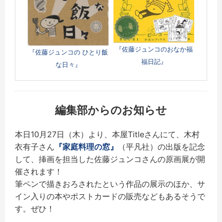
『佐藤ジュンコのおなか福
『佐藤ジュンコの ひとり飯
福日記』
な日々』
編集部からのお知らせ
本日
10
月
27
日（木）より、本屋
Title
さんにて、
木村
衣有子さん
『家庭料理の窓』
（平凡社）の出版を記念
して、
挿画を担当した佐藤ジュンコさんの原画展が開
催されます！
筆ペンで描きおろされたという作品の展示のほか、
サ
イン入りの本やポストカードの販売などもあるそうで
す。ぜひ！