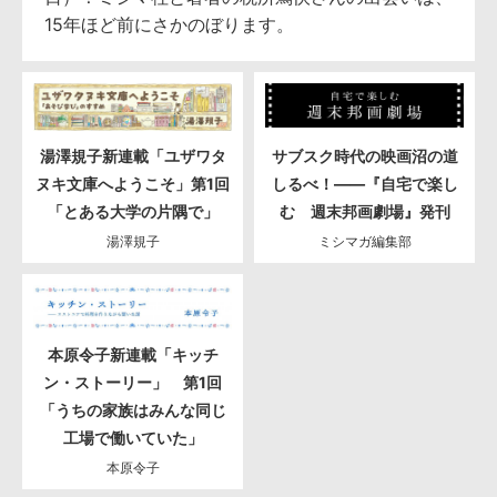
15年ほど前にさかのぼります。
湯澤規子新連載「ユザワタ
サブスク時代の映画沼の道
ヌキ文庫へようこそ」第1回
しるべ！――『自宅で楽し
「とある大学の片隅で」
む 週末邦画劇場』発刊
湯澤規子
ミシマガ編集部
本原令子新連載「キッチ
ン・ストーリー」 第1回
「うちの家族はみんな同じ
工場で働いていた」
本原令子