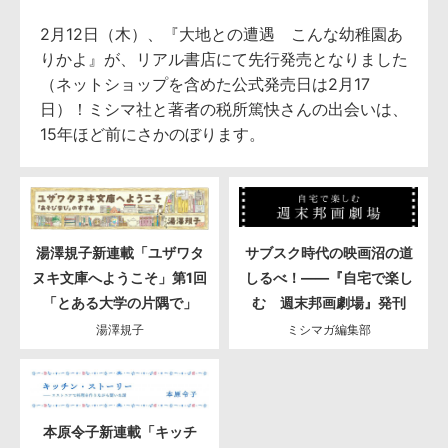
2月12日（木）、『大地との遭遇 こんな幼稚園あ
りかよ』が、リアル書店にて先行発売となりました
（ネットショップを含めた公式発売日は2月17
日）！ミシマ社と著者の税所篤快さんの出会いは、
15年ほど前にさかのぼります。
湯澤規子新連載「ユザワタ
サブスク時代の映画沼の道
ヌキ文庫へようこそ」第1回
しるべ！――『自宅で楽し
「とある大学の片隅で」
む 週末邦画劇場』発刊
湯澤規子
ミシマガ編集部
本原令子新連載「キッチ