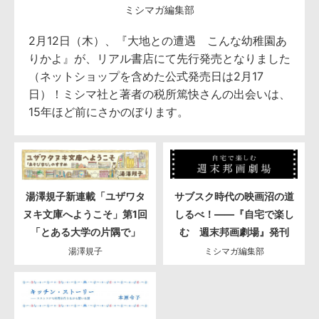
ミシマガ編集部
2月12日（木）、『大地との遭遇 こんな幼稚園あ
りかよ』が、リアル書店にて先行発売となりました
（ネットショップを含めた公式発売日は2月17
日）！ミシマ社と著者の税所篤快さんの出会いは、
15年ほど前にさかのぼります。
湯澤規子新連載「ユザワタ
サブスク時代の映画沼の道
ヌキ文庫へようこそ」第1回
しるべ！――『自宅で楽し
「とある大学の片隅で」
む 週末邦画劇場』発刊
湯澤規子
ミシマガ編集部