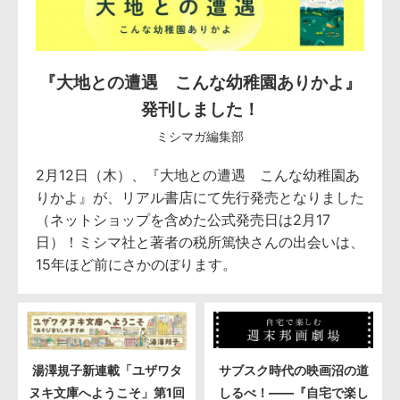
『大地との遭遇 こんな幼稚園ありかよ』
発刊しました！
ミシマガ編集部
2月12日（木）、『大地との遭遇 こんな幼稚園あ
りかよ』が、リアル書店にて先行発売となりました
（ネットショップを含めた公式発売日は2月17
日）！ミシマ社と著者の税所篤快さんの出会いは、
15年ほど前にさかのぼります。
湯澤規子新連載「ユザワタ
サブスク時代の映画沼の道
ヌキ文庫へようこそ」第1回
しるべ！――『自宅で楽し