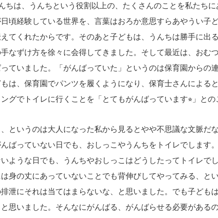
うんちは、うんちという役割以上の、たくさんのことを私たちに
が日頃経験している世界を、言葉はおろか意思すらあやうい子
伝えてくれたからです。そのあと子どもは、うんちは勝手に出
の手なずけ方を徐々に会得してきました。そして最近は、おむ
ばっていました。「がんばっていた」というのは保育園からの
どもは、保育園でパンツを履くようになり、保育士さんによる
ングでトイレに行くことを「とてもがんばっています⭐︎」との
、というのは大人になった私から見るとやや不思議な文脈だな
がんばっていない日でも、おしっこやうんちをトイレでします
ないような日でも、うんちやおしっこはどうしたってトイレで
には身の丈にあっていないことでも背伸びしてやってみる、と
の排泄にそれは当てはまらないな、と思いました。でも子ども
、と思いました。そんなにがんばる、がんばらせる必要がある