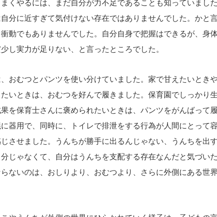
うまくやるには、まだ自分が力不足であることも知っていまし
は自分に近すぎて気付けない存在ではありませんでした。かと
る衝動でもありませんでした。自分自身で把握はできるが、身
だ少し実力が足りない、と言ったところでした。
、おむつとパンツを使い分けていました。家で甘えたいときや
りたいときは、おむつを好んで履きました。保育園でしっかり
成果を保育士さんに褒められたいときは、パンツをがんばって
議に器用で、同時に、トイレで排泄をする行為が人間にとって
感じさせました。うんちが勝手に出るんじゃない、うんちを出
自分じゃなくて、自分はうんちを支配する存在なんだと気づい
ならないのは、おしりより、おむつより、さらに外側にある世