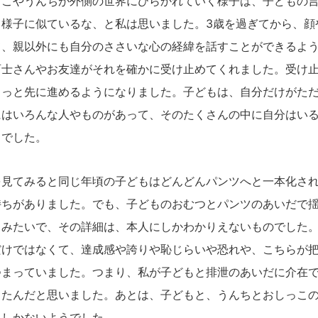
こやうんちが外側の世界にひらかれていく様子は、子どもの言
く様子に似ているな、と私は思いました。
3
歳を過ぎてから、顔
て、親以外にも自分のささいな心の経緯を話すことができるよ
育士さんやお友達がそれを確かに受け止めてくれました。受け
もっと先に進めるようになりました。子どもは、自分だけがた
にはいろんな人やものがあって、そのたくさんの中に自分はい
うでした。
見てみると同じ年頃の子どもはどんどんパンツへと一本化され
持ちがありました。でも、子どものおむつとパンツのあいだで
るみたいで、その詳細は、本人にしかわかりえないものでした
だけではなくて、達成感や誇りや恥じらいや恐れや、こちらが
つまっていました。つまり、私が子どもと排泄のあいだに介在
ったんだと思いました。あとは、子どもと、うんちとおしっこ
うしかないようでした。