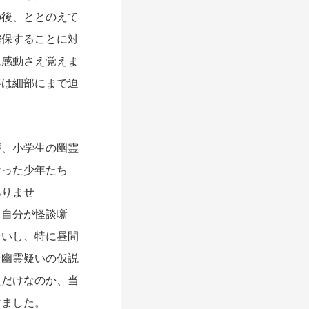
の後、ととのえて
確保することに対
に感動さえ覚えま
事は細部にまで迫
、小学生の幽霊
なった少年たち
ありませ
、自分が怪談噺
ないし、特に昼間
な幽霊疑いの仮説
ただけなのか、当
けました。