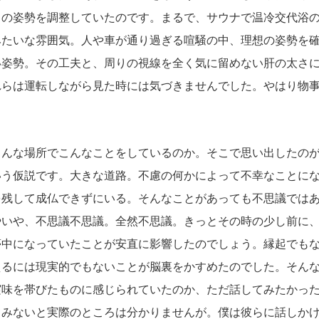
ちの姿勢を調整していたのです。まるで、サウナで温冷交代浴
みたいな雰囲気。人や車が通り過ぎる喧騒の中、理想の姿勢を
い姿勢。その工夫と、周りの視線を全く気に留めない肝の太さ
れらは運転しながら見た時には気づきませんでした。やはり物
んな場所でこんなことをしているのか。そこで思い出したのが
いう仮説です。大きな道路。不慮の何かによって不幸なことに
を残して成仏できずにいる。そんなことがあっても不思議では
やいや、不思議不思議。全然不思議。きっとその時の少し前に
夢中になっていたことが安直に影響したのでしょう。縁起でも
えるには現実的でもないことが脳裏をかすめたのでした。そん
実味を帯びたものに感じられていたのか、ただ話してみたかっ
てみないと実際のところは分かりませんが。僕は彼らに話しか