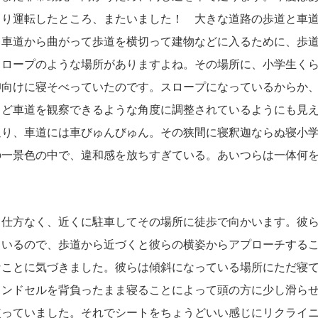
くり運転したところ、またいました！ 大きな道路の歩道と車
々車道から曲がって歩道を横切って建物などに入るために、歩
スロープのような場所がありますよね。その場所に、小学生くら
仰向けに寝そべっていたのです。スロープになっているからか
うど車道を観察できるような角度に調整されているようにも見
通り、車道には車びゅんびゅん。その狭間に寝釈迦ならぬ寝小学
の一景色の中で、違和感を放ちすぎている。あいつらは一体何
仕方なく、近くに駐車してその場所に徒歩で向かいます。彼ら
ているので、歩道から近づくと彼らの横姿からアプローチする
なことに気づきました。彼らは傾斜になっている場所にただ寝
ランドセルを背負ったまま寝ることによって頭の方に少し滑ら
使っていました。それでシートをちょうどいい感じにリクライ