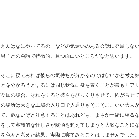
」
」
さんはなにやってるの」などの気遣いのある会話に発展しない
に男子との会話で特徴的、且つ面白いところだなと思います。
そこに寝てみれば彼らの気持ちが分かるのではないかと考え始
ことを分かろうとするには同じ状況に身を置くことが最もリア
だ今回の場合、それをすると彼らをびっくりさせて、怖がらせ
その場所は大きな工場の入り口で人通りもそこそこ。いい大人
けて、危ないぞと注意することはあれども、まさか一緒に寝る
とをして客観的な怪しさが閾値を超えてしまうと大変なことに
とを色々と考えた結果、実際に寝てみることはしませんでした