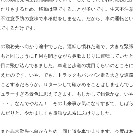
いたりもするため、移動は車ですることが多いです。生来不注
は不注意予防の意味で車移動をしません。だから、車の運転と
域でするだけです。
の勤務先へ向かう途中でした。運転し慣れた道で、大きな緊張
つもと同じようにＦＭを聞きながら鼻歌まじりに運転していた
瞬目に飛び込んできました。車道と歩道の境目くらいのところに
見えたのです。いや、でも、トラックもバンバン走る大きな道
なことするだろうか。Ｕターンして確かめることはしませんで
ギュラーすぎる景色に思えてきます。もしかして錯覚かな。い
・・・。なんでやねん！ その出来事が気になりすぎて、しば
込んだりと、やかましくも孤独な思索にふけりました。
また非常勤先へ向かうため、同じ道を車で走ります。今度はあ