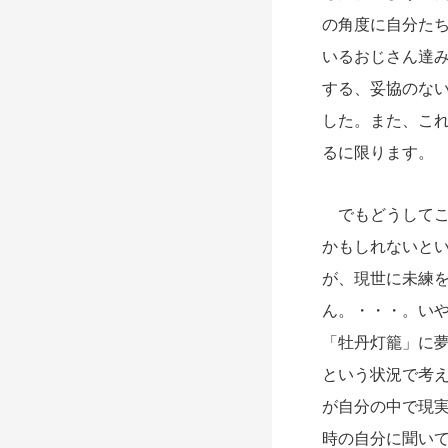
の角度に自分た
いるおじさん達
する、妥協のな
した。また、こ
るに限ります。
でもどうしてこ
かもしれないと
が、現世に未練
ん。・・・。い
「牡丹灯籠」に
という状況で考
が自分の中で現
時の自分に聞い