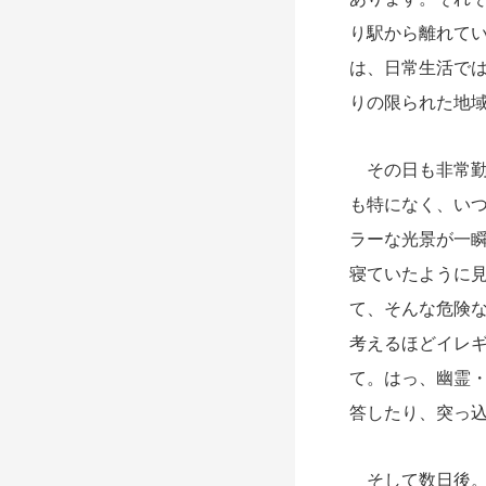
り駅から離れて
は、日常生活で
りの限られた地
その日も非常勤
も特になく、い
ラーな光景が一
寝ていたように
て、そんな危険
考えるほどイレ
て。はっ、幽霊
答したり、突っ
そして数日後。