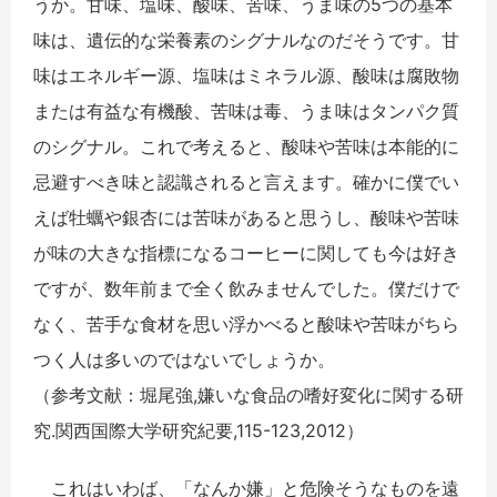
うか。甘味、塩味、酸味、苦味、うま味の5つの基本
味は、遺伝的な栄養素のシグナルなのだそうです。甘
味はエネルギー源、塩味はミネラル源、酸味は腐敗物
または有益な有機酸、苦味は毒、うま味はタンパク質
のシグナル。これで考えると、酸味や苦味は本能的に
忌避すべき味と認識されると言えます。確かに僕でい
えば牡蠣や銀杏には苦味があると思うし、酸味や苦味
が味の大きな指標になるコーヒーに関しても今は好き
ですが、数年前まで全く飲みませんでした。僕だけで
なく、苦手な食材を思い浮かべると酸味や苦味がちら
つく人は多いのではないでしょうか。
（参考文献：堀尾強,嫌いな食品の嗜好変化に関する研
究.関西国際大学研究紀要,115-123,2012）
これはいわば、「なんか嫌」と危険そうなものを遠