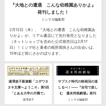
『大地との遭遇 こんな幼稚園ありかよ』
発刊しました！
ミシマガ編集部
2月12日（木）、『大地との遭遇 こんな幼稚園あ
りかよ』が、リアル書店にて先行発売となりました
（ネットショップを含めた公式発売日は2月17
日）！ミシマ社と著者の税所篤快さんの出会いは、
15年ほど前にさかのぼります。
湯澤規子新連載「ユザワタ
サブスク時代の映画沼の道
ヌキ文庫へようこそ」第1回
しるべ！――『自宅で楽し
「とある大学の片隅で」
む 週末邦画劇場』発刊
湯澤規子
ミシマガ編集部