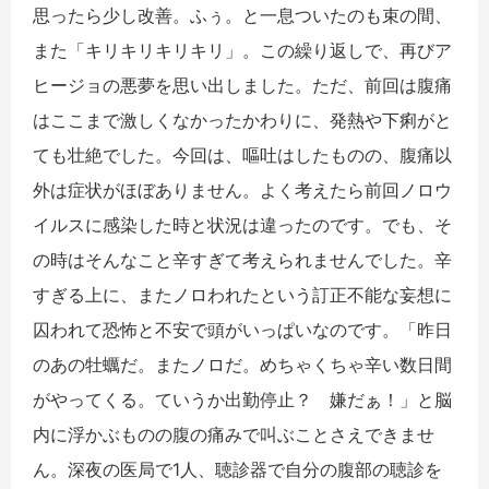
思ったら少し改善。ふぅ。と一息ついたのも束の間、
また「キリキリキリキリ」。この繰り返しで、再びア
ヒージョの悪夢を思い出しました。ただ、前回は腹痛
はここまで激しくなかったかわりに、発熱や下痢がと
ても壮絶でした。今回は、嘔吐はしたものの、腹痛以
外は症状がほぼありません。よく考えたら前回ノロウ
イルスに感染した時と状況は違ったのです。でも、そ
の時はそんなこと辛すぎて考えられませんでした。辛
すぎる上に、またノロわれたという訂正不能な妄想に
囚われて恐怖と不安で頭がいっぱいなのです。「昨日
のあの牡蠣だ。またノロだ。めちゃくちゃ辛い数日間
がやってくる。ていうか出勤停止？ 嫌だぁ！」と脳
内に浮かぶものの腹の痛みで叫ぶことさえできませ
ん。深夜の医局で1人、聴診器で自分の腹部の聴診を