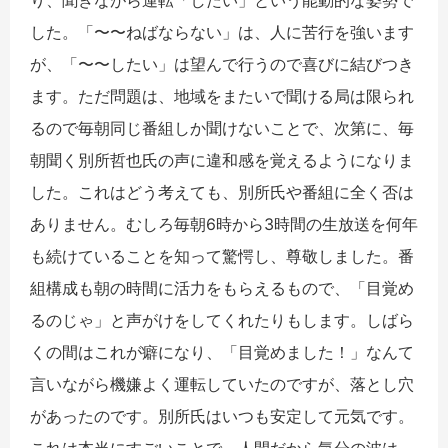
り、聞きながら運転「したい」という能動的な姿勢で
した。「〜〜ねばならない」は、人に苦行を強います
が、「〜〜したい」は望んで行うので喜びに結びつき
ます。ただ問題は、地域をまたいで聞ける局は限られ
るので毎朝同じ番組しか聞けないことで、次第に、毎
朝聞く別所哲也氏の声に違和感を覚えるようになりま
した。これはどう考えても、別所氏や番組に全く否は
ありません。むしろ毎朝6時から3時間の生放送を何年
も続けていることを知って驚愕し、尊敬しました。番
組構成も朝の時間に活力をもらえるもので、「目覚め
るのじゃ」と声がけをしてくれたりもします。しばら
くの間はこれが癖になり、「目覚めました！」なんて
言いながら機嫌よく運転していたのですが、落とし穴
があったのです。別所氏はいつも安定して元気です。