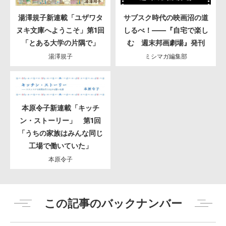
湯澤規子新連載「ユザワタ
サブスク時代の映画沼の道
ヌキ文庫へようこそ」第1回
しるべ！――『自宅で楽し
「とある大学の片隅で」
む 週末邦画劇場』発刊
湯澤規子
ミシマガ編集部
本原令子新連載「キッチ
ン・ストーリー」 第1回
「うちの家族はみんな同じ
工場で働いていた」
本原令子
この記事のバックナンバー