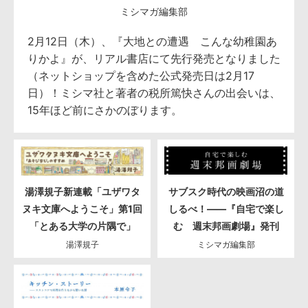
ミシマガ編集部
2月12日（木）、『大地との遭遇 こんな幼稚園あ
りかよ』が、リアル書店にて先行発売となりました
（ネットショップを含めた公式発売日は2月17
日）！ミシマ社と著者の税所篤快さんの出会いは、
15年ほど前にさかのぼります。
湯澤規子新連載「ユザワタ
サブスク時代の映画沼の道
ヌキ文庫へようこそ」第1回
しるべ！――『自宅で楽し
「とある大学の片隅で」
む 週末邦画劇場』発刊
湯澤規子
ミシマガ編集部