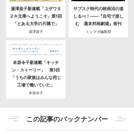
湯澤規子新連載「ユザワタ
サブスク時代の映画沼の道
ヌキ文庫へようこそ」第1回
しるべ！――『自宅で楽し
「とある大学の片隅で」
む 週末邦画劇場』発刊
湯澤規子
ミシマガ編集部
本原令子新連載「キッチ
ン・ストーリー」 第1回
「うちの家族はみんな同じ
工場で働いていた」
本原令子
この記事のバックナンバー